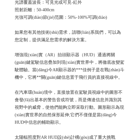
光譜覆蓋波長：可見光或可見-紅外
照射距離：50-400cm
光強可調(diào)節(jié)范圍：50%-100%可調(diào)
如果您有其他技術(shù)需求，請聯(lián)系我們，可以為
您定制，提供滿足您需求的解決方案。
增強現(xiàn)實（AR）抬頭顯示器（HUD）通過將關
(guān)鍵駕駛信息疊加到現(xiàn)實世界中，將徹底改變駕
駛體驗。當(dāng)今AR顯示器的***佳例子是在戰(zhàn)斗
機中，它將**關(guān)鍵信息置于飛行員的直接視線中。
在汽車環(huán)境中，直接放置在駕駛員視線中的圖形不
會發(fā)出基本的警告音或符號，而是傳達信息并識別其
視野中的威脅，使他們能夠立即采取行動。圖形顯示為現
(xiàn)實世界的自然保形延伸;它們不僅僅是當(dāng)今
HUD中信息的輔助顯示。
太陽輻照度對AR HUD設(shè)計構(gòu)成了重大挑戰