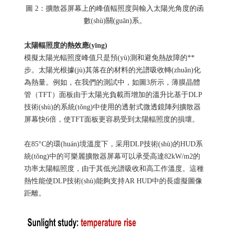
圖 2：擴散器屏幕上的峰值輻照度與輸入太陽光角度的函
數(shù)關(guān)系。
太陽輻照度的熱效應(yīng)
模擬太陽光輻照度峰值只是預(yù)測和避免熱故障的**
步。太陽光根據(jù)其落在的材料的光譜吸收轉(zhuǎn)化
為熱量。例如，在我們的測試中，如圖3所示，薄膜晶體
管（TFT）面板由于太陽光負載而增加的溫升比基于DLP
技術(shù)的系統(tǒng)中使用的透射式微透鏡陣列擴散器
屏幕快6倍，使TFT面板更容易受到太陽輻照度的損壞。
在85°C的環(huán)境溫度下，采用DLP技術(shù)的HUD系
統(tǒng)中的可樂麗擴散器屏幕可以承受高達82kW/m2的
功率太陽輻照度，由于其低光譜吸收和高工作溫度。這種
熱性能使DLP技術(shù)能夠支持AR HUD中的長虛擬圖像
距離。