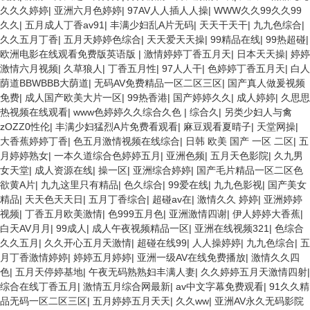
久久久婷婷
|
亚洲六月色婷婷
|
97AV人人插人人操
|
WWW久久99久久99
久久
|
五月成人丁香av91
|
丰满少妇乱A片无码
|
天天干天干
|
九九色综合
|
久久五月丁香
|
五月天婷婷色综合
|
天天爱天天操
|
99精品在线
|
99热超碰
|
欧洲电影在线观看免费版英语版
|
激情婷婷丁香五月天
|
日本天天操
|
婷婷
激情六月视频
|
久草狼人
|
丁香五月性
|
97人人干
|
色婷婷丁香五月天
|
白人
荫道BBWBBB大荫道
|
无码AV免费精品一区二区三区
|
国产真人做爰视频
免费
|
成人国产欧美大片一区
|
99热香港
|
国产婷婷久久
|
成人婷婷
|
久思思
热视频在线观看
|
www色婷婷久久综合久色
|
综合久
|
另类少妇人与禽
zOZZ0性伦
|
丰满少妇猛烈A片免费看观看
|
麻豆观看夏晴子
|
天堂网操
|
大香蕉婷婷丁香
|
色五月激情视频在线综合
|
日韩 欧美 国产 一区 二区
|
五
月婷婷熟女
|
一本久道综合色婷婷五月
|
亚洲色频
|
五月天色影院
|
久九男
女天堂
|
成人资源在线
|
操一区
|
亚洲综合婷婷
|
国产毛片精品一区二区色
欲黄A片
|
九九这里只有精品
|
色久综合
|
99爱在线
|
九九色影视
|
国产美女
精品
|
天天色天天日
|
五月丁香综合
|
超碰av在
|
激情久久 婷婷
|
亚洲婷婷
视频
|
丁香五月欧美激情
|
色999五月色
|
亚洲激情四谢
|
伊人婷婷大香蕉
|
白天AV月月
|
99成人
|
成人午夜视频精品一区
|
亚洲在线视频321
|
色综合
久久五月
|
久久开心五月天激情
|
超碰在线99
|
人人操婷婷
|
九九色综合
|
五
月丁香激情婷婷
|
婷婷五月婷婷
|
亚洲一级AV在线免费播放
|
激情久久四
色
|
五月天停婷基地
|
午夜无码熟熟妇丰满人妻
|
久久婷婷五月天激情四射
|
综合在线丁香五月
|
激情五月综合网最新
|
av中文字幕免费观看
|
91久久精
品无码一区二区三区
|
五月婷婷五月天天
|
久久ww
|
亚洲AV永久无码影院