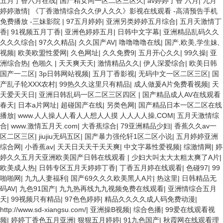
五月丁香六月在线
|
国产精女同一区二区三区久
|
av婷婷丁香 六月
|
九月
婷婷激情
|
《丁香激情综合久久伊人久久》影视在线观看 -高清预告手机
免费播放 -三妹影院
|
97五月婷婷
|
亚洲另类婷婷五月综合
|
五月天激情丁
香
|
91视频五月丁香
|
亚洲色婷婷五月
|
日韩中文字幕
|
亚洲精品乱码久久
久久久综合
|
97久久精品
|
久久国产AV
|
噜噜噜噜在线
|
国产,欧美,学生妹,
视频
|
欧美欧盟性爱网
|
久色网址
|
久久免费9
|
五月开心久久
|
99久操
|
亚
洲综合热
|
色啪久
|
天天爽天天
|
激情精品久久
|
伊人深爱综合
|
欧美日韩
国产一二区
|
3p日韩网站视频
|
五月丁香影视
|
无码中文一区二区三区
|
国
产乱子轮XXX农村
|
99热久久这里只有精品
|
成人做爰A片免费看视频
|
天
天爱天天日
|
亚洲日韩乱码一区二区三区四区
|
国产精品成人AV在线观看
春天
|
日本a片网址
|
超碰国产在线
|
另类色网
|
国产精品日本一区二区在线
播放
|
www.人人操人人看人人想人人摸 人人人人操,COM
|
五月天激情综
合
|
www.激情五月天.com
|
大香蕉综合
|
79亚洲精品少妇
|
香蕉久久av一
区二区三区
|
jiujiu无码五区
|
国产暴力强伦轩1区二区小说
|
五月婷婷亚洲
综合网
|
小香蕉av
|
天天日天天干天天爽
|
中文字幕性爱视频
|
综激情网
|
婷
婷久久五月天亚洲欧美国产日韩在线观看
|
少妇大叫太大太粗太爽了A片
|
欧美成人热
|
日韩专区五月天婷婷丁香
|
丁香五月婷在线观看
|
色碰97
|
99
啪啪网
|
九九人妻福利
|
国产69久久久欧美黑人A片
|
热这里
|
日韩精品无
码AV
|
九色91国产
|
九九热再线九九视频免费在线观看
|
亚洲情综合五月
天
|
99视频只有精品
|
97色色婷婷
|
精品久久久久成人码免费动漫
|
http://www.sd-xiangsu.com/
|
亚洲操B视频
|
综合色播
|
99爱在线观看视
频
|
婷婷丁香色五月亚洲
|
狠狠五月婷婷
|
91九色国产
|
秋霞网在线观看理