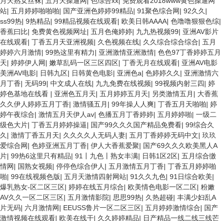
月天熟女丝袜
|
五月天操逼网
|
色综合xx
|
免费观看2018www黄色操逼网
站
|
五月婷婷啪啪啪
|
国产亚洲色婷婷99精品
|
91聚色综合网
|
92久久
|
ss99热
|
9热精品
|
99精品视频在线观看
|
欧美日韩AAAA
|
色噜噜狠狠色综
|
香蕉曰比
|
免费黄色视频网址
|
五月色俺婷婷
|
九九热视频99
|
亚洲AV影片
在线观看
|
丁香五月天亚洲视频
|
久色视频在线
|
久久综合综合综合
|
五月
婷婷六月激情
|
99热这里有精力
|
亚洲激情亚洲激情
|
色色97丁香婷婷五月
天
|
婷婷伊人网
|
嫩草乱码一区三区四区
|
丁香无月在线观看
|
亚洲AV电影
美洲AV电影
|
日韩九区
|
日韩黄色电影
|
亚洲色a
|
色婷婷久久
|
亚洲激情六
月丁香
|
无码99
|
中文成人在线
|
九九免费在线视频
|
99视频内射三四
|
婷
婷色基地在线看
|
亚洲色五月天
|
五月婷婷五月天
|
另类激情五月
|
大香蕉
久久伊人婷婷五月丁香
|
激情骚五月
|
99年操人人爽
|
丁香五月天啪啪
|
婷
婷午夜综合
|
激情五月天伊人av
|
色播五月丁香婷婷
|
五月婷婷啪
|
一级二
级色大片
|
丁香五月婷婷操逼
|
国产99久久久国产精品免费看
|
99综合久
久
|
激情丁香五月天
|
久久久久人无码人妻
|
五月丁香婷婷无码中文
|
玖玖
爱综合网
|
色婷亚洲五月丁香
|
伊人大香蕉爱聚
|
国产69久久久欧美黑人A
片
|
99热6这里只有精品
|
91丨九色丨熟女丰满
|
日韩1区2区
|
五月综合缴
情网
|
国熟女视频
|
停停色综合伊人
|
五月激情五月丁香
|
丁香五月婷婷啪
啪
|
99在线视频色版
|
五月天激情四射网站
|
91久久九色
|
91日综合欧美
|
爆乳熟女-区二区三区
|
婷婷在线五月综合
|
欧美情色电影一区二区
|
粉嫩
AV久久一区二区三区
|
五月激情影院
|
思思99热
|
久热超碰
|
丰满少妇乱A
片无码
|
六月激情网
|
EEUSS鲁片一区二区三区
|
五月婷婷激情综合
|
国产
激情视频在线观看
|
欧美在线干
|
久久婷婷精品
|
日产精品一线二线三线芒