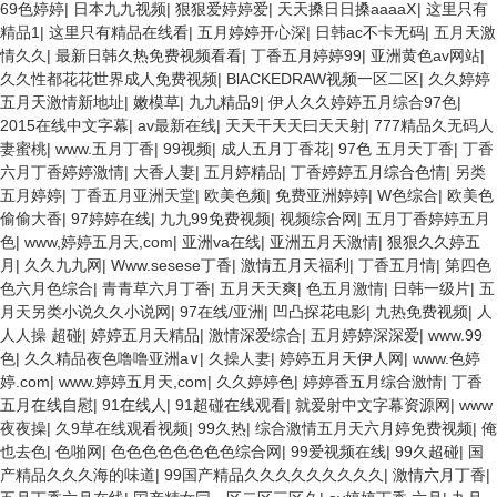
69色婷婷
|
日本九九视频
|
狠狠爱婷婷爱
|
天天搡日日搡aaaaⅩ
|
这里只有
精品1
|
这里只有精品在线看
|
五月婷婷开心深
|
日韩ac不卡无码
|
五月天激
情久久
|
最新日韩久热免费视频看看
|
丁香五月婷婷99
|
亚洲黄色av网站
|
久久性都花花世界成人免费视频
|
BlACKEDRAW视频一区二区
|
久久婷婷
五月天激情新地址
|
嫩模草
|
九九精品9
|
伊人久久婷婷五月综合97色
|
2015在线中文字幕
|
av最新在线
|
天天干天天曰天天射
|
777精品久无码人
妻蜜桃
|
www.五月丁香
|
99视频
|
成人五月丁香花
|
97色 五月天丁香
|
丁香
六月丁香婷婷激情
|
大香人妻
|
五月婷精品
|
丁香婷婷五月综合色情
|
另类
五月婷婷
|
丁香五月亚洲天堂
|
欧美色频
|
免费亚洲婷婷
|
W色综合
|
欧美色
偷偷大香
|
97婷婷在线
|
九九99免费视频
|
视频综合网
|
五月丁香婷婷五月
色
|
www,婷婷五月天,com
|
亚洲va在线
|
亚洲五月天激情
|
狠狠久久婷五
月
|
久久九九网
|
Www.sesese丁香
|
激情五月天福利
|
丁香五月情
|
第四色
色六月色综合
|
青青草六月丁香
|
五月天天爽
|
色五月激情
|
日韩一级片
|
五
月天另类小说久久小说网
|
97在线/亚洲
|
凹凸探花电影
|
九热免费视频
|
人
人人操 超碰
|
婷婷五月天精品
|
激情深爱综合
|
五月婷婷深深爱
|
www.99
色
|
久久精品夜色噜噜亚洲a∨
|
久操人妻
|
婷婷五月天伊人网
|
www.色婷
婷.com
|
www.婷婷五月天,com
|
久久婷婷色
|
婷婷香五月综合激情
|
丁香
五月在线自慰
|
91在线人
|
91超碰在线观看
|
就爱射中文字幕资源网
|
www
夜夜操
|
久9草在线观看视频
|
99久热
|
综合激情五月天六月婷免费视频
|
俺
也去色
|
色啪网
|
色色色色色色色色综合网
|
99爱视频在线
|
99久超碰
|
国
产精品久久久海的味道
|
99国产精品久久久久久久久久久
|
激情六月丁香
|