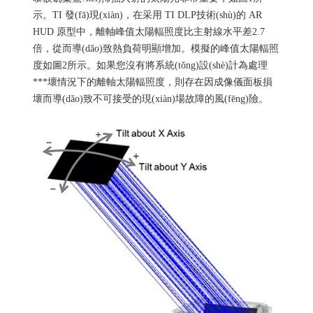
示。TI 發(fā)現(xiàn)，在采用 TI DLP技術(shù)的 AR
HUD 原型中，離軸峰值太陽輻照度比主射線水平差2.7
倍，從而導(dǎo)致熱負荷明顯增加。模擬的峰值太陽輻照
度如圖2所示。如果您沒有將系統(tǒng)設(shè)計為處理
***壞情況下的離軸太陽輻照度，則存在因成像儀面板損
壞而導(dǎo)致不可接受的現(xiàn)場故障的風(fēng)險。