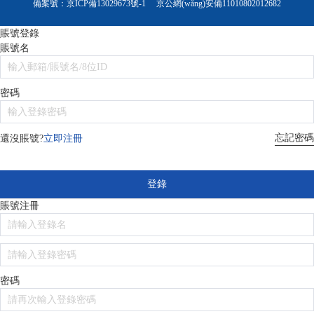
備案號：
京ICP備13029673號-1
京公網(wǎng)安備11010802012682
賬號登錄
賬號名
密碼
忘記密碼
還沒賬號?
立即注冊
登錄
賬號注冊
密碼