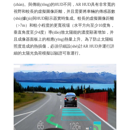
(zhàn)。與傳統(tǒng)的HUD不同，AR HUD具有非常寬的
視野和較長的虛擬圖像距離，并且需要將車輛的傳感器數
(shù)據(jù)與HUD顯示器實時集成。較長的虛擬圖像距離
（>7m）和較小程度的更寬視場（水平方向至少10度角，
垂直角度至少4度）導(dǎo)致太陽能的濃度顯著增加，并
且成像器面板上的相應(yīng)熱量上升。為了防止太陽輻
照度造成的熱損傷，必須仔細設(shè)計AR HUD并運行詳
細的太陽光負荷模擬以驗證可靠運行。