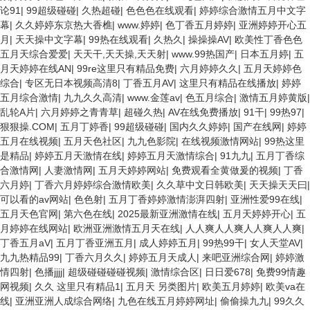
论91
|
99超级碰碰
|
久热超碰
|
色色色在线观看
|
婷婷综合激情五月中文字
幕
|
久久婷婷东京热大香樵
|
www.婷婷
|
色丁香五月婷婷
|
亚洲婷婷开心五
月
|
天天操中文字幕
|
99热在线观看
|
久热久
|
操操操AV
|
欧美性丁香色色
五月天综合爱爱
|
天天干,天天操,天天射
|
www.99热国产
|
日本五月婷
|
五
月天婷婷在线AN
|
99re这里只有精品免费
|
六月婷婷久久
|
五月天婷婷色
综合
|
专区无日本视频高清8
|
丁香五月AV
|
这里只有精品在线播放
|
婷婷
五月综合激情
|
九九久久高清
|
www.金莲av
|
色五月综合
|
激情五月婷黄版
|
乱轮A片
|
六月婷婷之青青草
|
超碰久热
|
AV在线免费播放
|
91干
|
99热97
|
狠狠操.COM
|
五月丁婷香
|
99超级碰碰
|
国内久久婷婷
|
国产在线网
|
婷婷
五月在线视频
|
五月天色社区
|
九九色影院
|
在线视频激情网站
|
99热这里
是精品
|
婷婷五月天激情在线
|
婷婷五月天激情综合
|
91九九
|
五月丁香综
合激情网
|
人妻激情网
|
五月天婷婷网站
|
免费观看全黄做爰的视频
|
丁香
六月婷
|
丁香六月婷婷综合激情欧美
|
久久草中文日韩欧美
|
天天操天天曰
|
可以看的av网站
|
色色射
|
五月丁香婷婷激情澎湃四射
|
亚洲性爱99在线
|
五月天色官网
|
第六色在线
|
2025最新亚洲激情在线
|
五月天婷婷开心
|
五
月婷婷在线网站
|
欧洲亚洲激情五月天在线
|
人人爽人人爽人人爽人人爽
|
丁香五月aV
|
五月丁香亚洲五月
|
成人婷婷五月
|
99热99干
|
女人天堂AV
|
九九热精品99
|
丁香六月久久
|
婷婷五月天成人
|
来吧亚洲综合网
|
婷婷激
情四射
|
色播jjjj
|
超级碰碰碰碰视频
|
激情综合区
|
日日爱678
|
免费99情趣
网视频
|
久久 这里只有精品1
|
五月天 另类图片
|
欧美五月婷婷
|
欧美va在
线
|
亚洲亚洲人成综合网络
|
九色在线五月婷婷网址
|
偷偷操九九
|
99久久