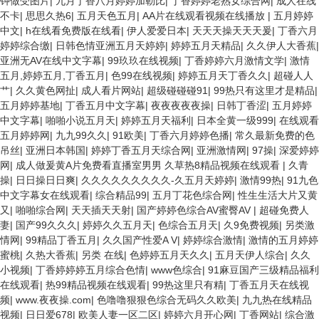
钟做受图片
|
九月丁香八月婷婷加勒比
|
丁香婷婷老熟女综合网
|
成人在线
不卡
|
思思久热6
|
五月天色五月
|
AA片在线观看视频在线播放
|
五月婷婷
中文
|
h在线看免费版在线看
|
伊人爱爱日本
|
天天天操天天天爰
|
丁香六月
婷婷综合缴
|
日韩色情亚洲五月天婷婷
|
婷婷五月天精品
|
久久伊人大香蕉
|
亚洲无AV在线中文字幕
|
99玖玖在线视频
|
丁香婷婷六月激情文学
|
激情
五月,婷婷五月,丁香五月
|
色99在线视频
|
婷婷五月天丁香久久
|
超碰人人
艹
|
久久黄色网扯
|
成人看片网站
|
超级碰碰碰91
|
99热只有这里才是精品
|
五月婷婷基地
|
丁香五月中文字幕
|
夜夜夜夜夜操
|
日韩丁香涩
|
五月婷婷
中文字幕
|
啪啪小说五月天
|
婷婷五月天福利
|
日本全黄一级999
|
在线观看
五月婷婷网
|
九九99久久
|
91欧美
|
丁香六月婷婷色播
|
常久最新免费的色
吊丝
|
亚洲日本韩国
|
婷婷丁香五月天综合网
|
亚洲激情网
|
97操
|
深爱婷婷
网
|
成人做爰黄A片免费看直播室男男 久草热8精品视频在线观看
|
久青
操
|
日日操日日爽
|
久久久久久久久久久-久五月天婷婷
|
激情99热
|
91九色
中文字幕女在线观看
|
综合精品99
|
五月丁花色综合网
|
性生生活大片又黄
又
|
啪啪综合网
|
天天插天天射
|
国产婷婷色综合AV蜜臀AV
|
超碰免费人
妻
|
国产99久久久
|
婷婷久久五月天
|
色综合五月天
|
久9免费视频
|
另类激
情网
|
99精品丁香五月
|
久久国产性爱A V
|
婷婷综合激情
|
激情的五月婷婷
蜜桃
|
久热大香蕉
|
另类 在线
|
色婷婷五月天久久
|
五月天伊人综合
|
久久
小视频
|
丁香婷婷婷五月综合色情
|
www色综合
|
91麻豆国产三级精品福利
在线观看
|
热99精品视频在线观看
|
99热这里只有精
|
丁香五月天在线视
频
|
www.夜夜操.com
|
色噜噜狠狠色综合无码久久欧美
|
九九热在线精品
视频
|
日日爱678
|
欧美人妻一区二区
|
婷婷六月开心网
|
丁香网站
|
综合激