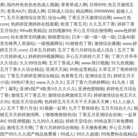
果
|
国内外色色色色色成人视频
|
青青草成人网
|
日韩999
|
色五月激情五
月
|
老美AA片
|
国成人网
|
日韩成人综合
|
精品网站:999WWW
|
超碰人人
艹
|
五月天激情综合首页
|
综合xx网
|
丁香五月天激情综合网
|
www久热
com
|
色婷婷亚洲婷婷在线观看
|
欧美丁香五月
|
久久五月丁香
|
婷婷丁香
五月综合
|
99re欧美精品
|
自拍视频99
|
开心五月综合激情网
|
www色婷婷
com
|
站长推荐无码播放
|
狠狠爱综合
|
日本一级一级一级一级
|
日逼AV影
音先锋男人资源站
|
一级视频网址
|
91狠狠色丁香
|
激情综合播播
|
www,婷
婷五月天,com
|
日本五月婷婷
|
五月丁香六月婷综合成人综合
|
五月丁香
六月婷婷成人
|
婷婷的99视频网站
|
开心五月婷婷六月丁香
|
丁香六月亭亭
久久综合
|
久久99综合网
|
五月丁香成人网
|
www.韩日视频
|
91九色视频
|
五月丁香久久综合精品
|
亚洲天天操
|
99热这里精品
|
久草五月丁香婷婷综
合
|
丁香五月婷婷亚洲综合精品
|
色青青五月
|
亚洲综合五月
|
婷婷五月天
小说
|
99热97美女
|
www.久久久久
|
五月丁香六月婷婷网站
|
91九色丨国
产丨爆乳
|
亚洲V国产V欧美V久久久久久
|
亚洲色图啪啪
|
婷婷色五月综合
丁香
|
激情五月丁香五月
|
激情综合网激情五月天
|
婷婷激情综合色五月久
久91
|
色欲天天综合网
|
色婷婷五月天天天干天天操天天爽
|
91人人操人
人
|
五月丁香六月合
|
91视频一起草
|
九月丁香很很色
|
五月天综合久久
|
狠
狠五月天婷婷激情网。
|
噜噜噜狠狠色综
|
丁香五月亚洲综合丝袜
|
一起草
AV
|
99亚洲视频
|
九九99久久精品
|
婷婷天堂综合
|
99热这里只有免费精
品
|
激情五月天网
|
丁香六月婷婷综合啪啪
|
天天撸夜夜爽
|
开心五月网
|
国产99久久久国产精品免费看
|
99成人
|
99久久超级
|
99免费热在线精品
|