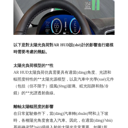
以下是對太陽光負荷對AR HUD設(shè)計的影響進行建模
時需要考慮的幾點。
太陽光負荷模型的**性
AR HUD太陽負荷仿真需要具有適當(dāng)角度、光譜和
輻照度特性的**太陽光源模型，以及汽車中光學(xué)元件
（包括（但不限于）擋風(fēng)玻璃、眩光陷阱和熱/冷
鏡）的**光譜透射曲線。
離軸太陽輻照度的影響
在日常駕駛條件下，當(dāng)汽車轉(zhuǎn)彎和上下坡
時，各種陽光角度會進入汽車。因此，在適當(dāng)?shù)
慕嵌确秶鷥?nèi)掃描入射的太陽光非常重要，如圖1所