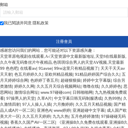
郵箱
我已閱讀并同意
隱私政策
注冊會員
感谢您访问我们的网站，您可能还对以下资源感兴趣：
天堂草原电视剧在线观看,А√天堂资源中文最新版地址,天堂8在线最新版,
久久午夜无码鲁丝片午夜精品,色琪琪综合男人的天堂AⅤ视频,天堂最新
99 色色吧
|
在线看av
|
91avse
|
99re这里只有精品视频了
|
天天干天天av
天天射
|
色五月婷婷久久
|
亚欧州精品视频
|
91精品婷婷国产综合久久
|
五
月天婷婷综合网
|
色婷婷丁香五月
|
超碰狠狠操
|
婷婷中文字幕版
|
综合另
类激情
|
婷婷久久网
|
久久五月天综合视频网站
|
噜噜在线
|
久久婷婷色
|
思
思网站
|
激情综合网址
|
www.97碰碰com
|
日韩啪啪网
|
九九热视频免费观
看
|
97操男人的天堂
|
久草A片
|
中文字幕日韩无码制服诱或
|
久热99热
|
久
久激情四射
|
97人人操人人插
|
六月撸婷婷
|
久久五月天精品视频
|
国产精
品人成A片一区二区
|
亚洲色A
|
www婷婷
|
亚洲超碰中文字幕
|
成人国产欧
美大片一区
|
久久五月天婷婷
|
九九久热
|
五月色婷婷激情
|
97操碰碰无码
视频
|
香蕉久久国产AV一区二区
|
《亚洲操B久久免费在线观看,亚洲操B久