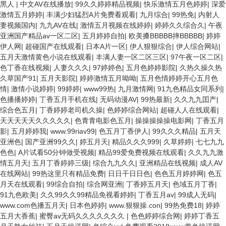
黑人
|
中文AV在线播放
|
99久久婷婷精品视频
|
快乐激情五月色婷婷
|
深爱
激情五月婷婷
|
丰满少妇猛烈A片免费看观看
|
九月综合
|
99热免
|
内射人
妻视频国内
|
九九AV在线
|
激情五月视频在线婷婷
|
婷婷久久综合久
|
午夜
亚洲国产精品av一区二区
|
五月婷婷自拍
|
欧美搡BBBBB摔BBBBB
|
婷婷
伊人网
|
超碰国产在线观看
|
日本A片一区
|
伊人狠狠综合
|
伊人综合网站
|
五月天激情黄色小说在线观看
|
丰满人妻一区二区三区
|
97午夜一区二区
|
色丁香在线视频
|
人妻久久久
|
97婷婷色
|
五月色婷婷影院
|
久热久操久热
久草国产91
|
五月天影院
|
婷婷激情五月呦呦
|
五月色情婷婷开心五月色
情
|
激情小说婷婷
|
99婷婷
|
www99热
|
九月激情网
|
91九色精品女同系列
|
色播播婷婷
|
丁香五月手机在线
|
无码动漫AV
|
99热最新
|
久久九九囯产
|
综合色五月
|
丁香婷婷老司机久操
|
色婷婷综合网站
|
超碰人人在线观看
|
天天天天天久久久久久
|
色青青电影色五月
|
操操操操操电影网
|
丁香五月
影
|
五月婷婷我
|
www.99riav99
|
色五月丁香伊人
|
99久久久精品
|
五月天
亚洲色
|
国产亚洲99久久
|
婷五月天
|
精品久久久999
|
久草婷婷
|
七七九九
色色
|
A片试看50分钟做受视频
|
精品99爱免费视频在线观看
|
久久九九激
情五月天
|
五月丁香婷婷三级
|
综合九九久久
|
亚洲精品在线视频
|
成人AV
在线网站
|
99热这里只有精品免费
|
日日干日日色
|
色色五月婷婷网
|
色五
月天在线观看
|
99综合自拍
|
综合网亚洲
|
丁香婷五月天
|
色域五月丁香
|
91九色欧美
|
久久99久久99精品免视看婷婷
|
丁香五月av
|
99成人无码
|
www.com色播五月天
|
日本色婷婷
|
www.狠狠操.con
|
99热免费18
|
婷婷
五月大香蕉
|
蜜臀av无码久久久久久久久
|
色色婷婷综合网
|
婷婷丁香五