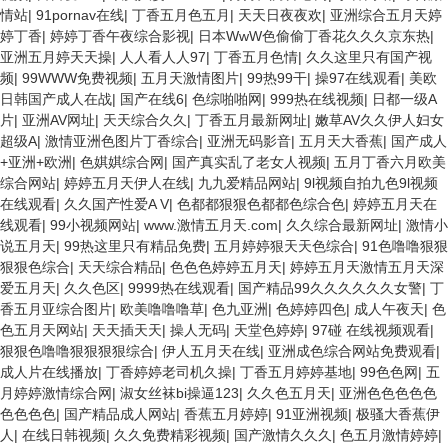
情站
|
91pornav在线
|
丁香五月色五月
|
天天日夜夜欢
|
亚洲综合五月天婷
婷丁香
|
婷婷丁香午夜综合影视
|
日本WwW色偷偷丁香花久久久京东热
|
亚洲五月婷天天操
|
人人看人人97
|
丁香五月色情
|
久久这里只有国产视
频
|
99WWW免费视频
|
五月天激情图片
|
99热99干
|
操97在线观看
|
美欧
日韩国产成人在战
|
国产在线6
|
色综啪啪网
|
999热在线视频
|
日都一级A
片
|
亚洲AV网址
|
天天综合久久
|
丁香五月最新网址
|
嫩草AV久久伊人妇女
超级A
|
激情亚洲色图片丁香综合
|
亚洲无码影音
|
五月天大香蕉
|
国产成人
+亚洲+欧洲
|
色娸娸综合网
|
国产真实乱了老女人视频
|
五月丁香六月欧美
综合网站
|
婷婷五月天伊人在线
|
九九爱精品网站
|
9l视频自拍九色9l视频
在线观看
|
久久国产性爱A V
|
色都都狠狠色都都色综合色
|
婷婷五月天在
线观看
|
99小视频网站
|
www.激情五月天.com
|
久久综合最新网址
|
激情小
说五月天
|
99热这里只有精品免费
|
五月婷婷狠天天色综合
|
91色噜噜狠狠
狠狠色综合
|
天天综合精品
|
色色色婷婷五月天
|
婷婷五月天激情五月天深
爱五月天
|
久久色区
|
9999热在线观看
|
国产精品99久久久久久久女警
|
丁
香五月亚综合图片
|
欧美噜噜噜草
|
色九亚洲
|
色婷婷四色
|
成人午夜天
|
色
色五月天网站
|
天天插天天
|
操人无码
|
天堂色婷婷
|
97碰 在线视频观看
|
狠狠色噜噜狠狠狠狠综合
|
伊人五月天在线
|
亚洲成色综合网站免费观看
|
成人片在线播放
|
丁香婷婷老司机久操
|
丁香五月婷婷基地
|
99色色网
|
五
月婷婷激情综合网
|
淑女丝袜bi操逼123
|
久久色五月天
|
亚洲色色色色色
色色色色
|
国产精品成人网站
|
香蕉五月婷婷
|
91亚洲视频
|
极骚大香蕉伊
人
|
在线日韩视频
|
久久免费精彩视频
|
国产激情久久久
|
色五月激情婷婷
|