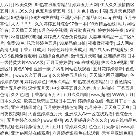
月六月
|
欧美久热
|
99热在线里有精品
|
婷婷五月天网
|
伊人久久激情图区
五月
|
九九99久久
|
色五月激情五月
|
91丨九色丨熟女丰满
|
五月天色婷婷
基地
|
99热每日
|
99热99热在线
|
亚洲乱码日产精品BD
|
caop在线
|
五月亭
亭性
|
人人艹艹艹
|
久久婷婷五月综合97色一本
|
99热精品在线
|
毛片网站
谁有
|
天天插天天射
|
5月色亭亭视频
|
夜夜骑夜夜撸
|
婷婷婷婷午夜
|
99青
青草
|
秋霞丝袜啪啪啪
|
婷婷成人综合免费视频
|
人妻丰满精品一区二区A
片
|
免费99色
|
玖玖婷婷色五月
|
99精品偷自拍
|
夜夜做夜夜愛
|
成人网站
高清无码
|
丁香五月成人
|
婷婷色婷婷亚洲成人
|
国产成人av在线播放
|
久
久5 9视频免费观看
|
亚洲综合色婷婷
|
激情五月天啪啪
|
亚洲婷婷婷
|
日本
一级特黄大片AAAAA级
|
五月天婷婷爱
|
99ri在线视频
|
热久久99视频
|
亚
洲区1
|
黄色99网
|
亚洲一级 片内射网站在线观看
|
五月花婷婷最新
|
色色
欧美。
|
www久久五月com
|
久久婷婷五月综合
|
天天综合网亚洲网站
|
色
婷婷影视99
|
婷婷婷婷色
|
98永久精品
|
99热在线观看精品
|
丁香激情网
|
亚洲五月婷婷
|
深情五月天
|
中文字幕五月久久婷
|
九九热啪啪
|
丁香五月
色情
|
久久色吧
|
丁香激情五月天
|
五月久久噜噜
|
www,超碰
|
WWW,五月
|
日本久久爱
|
欧美三级韩国三级日本三斤
|
婷婷综合在线
|
色五月丁香一区
在线
|
亚洲激情四射色
|
五月婷婷激情色情网
|
九月停停
|
天天爽天天爽
|
日
日夜夜狠狠操
|
大香蕉婷婷五月天
|
亚洲成人AV一区在线观看
|
色综合天
堂
|
五月婷婷久久综合
|
www.狠狠
|
99人妻碰碰碰久久久久
|
99在线精品免
费视频
|
色婷婷激情五月天
|
五月丁香婷婷久久
|
色色五月天激情
|
www婷
婷色
|
亚洲av网站在线观看
|
六月婷婷狠狠色在线观看
|
天堂网亚洲色图
|