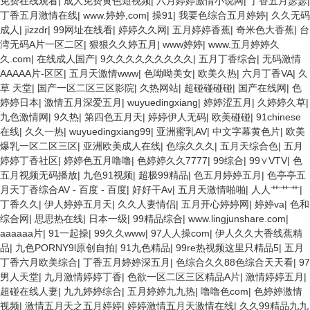
免费在线观看
|
成人免费黄色短视频
|
六月婷婷激情小说网
|
丁香五月瑟瑟
|
丁香五月激情在线
|
www.婷婷,com
|
操91
|
我要色综合五月婷婷
|
久久无码
成人
|
jizzdr
|
99网址在线看
|
婷婷久久网
|
五月婷婷香蕉
|
奇米色大香蕉
|
台
湾无码A片一区二区
|
狠狠久久婷五月
|
www婷婷
|
www.五月婷婷久
久.com
|
在线成人国产
|
9久久久久久久久久久
|
五月丁香综合
|
无码激情
AAAAA片-区区
|
五月天激情www
|
色呦呦美女
|
欧美久热
|
六月丁香VA
|
久
草 天堂
|
国产一区二区三区影院
|
久热网站
|
超碰碰碰碰
|
国产在线网
|
色
婷婷日本
|
激情五月深爱五月
|
wuyuedingxiang
|
婷婷涩五月
|
久婷婷久草
|
九色激情网
|
9久热
|
第四色五月天
|
婷婷伊人无码
|
欧美碰碰
|
91chinese
在线
|
久久一热
|
wuyuedingxiang99
|
亚洲蜜乳AV
|
中文字幕黄色片
|
欧美
爆乳一区二区三区
|
亚洲欧美成人在线
|
色综久久久
|
五月天综合色
|
五月
婷婷丁香社区
|
婷婷色五月噜噜
|
色婷婷久久7777
|
99综合
|
99∨VTV
|
色
五月视频无码播放
|
九色91视频
|
超极99精品
|
色五月婷婷五月
|
色亭亭五
月天丁香综合AV - 百度 - 百度
|
好好干Av
|
五月天激情啪啪
|
人人艹艹艹
|
丁香久久
|
伊人婷婷五月天
|
久久人妻情侣
|
五月开心婷婷网
|
婷婷va
|
色和
综合网
|
思思热在线
|
日本一级
|
99精品综合
|
www.lingjunshare.com
|
aaaaaa片
|
91一起操
|
99久久www
|
97人人操com
|
伊人久久大香线蕉精
品
|
九色PORNY9l原创自拍
|
91九色精品
|
99re热视频这里只精品5
|
五月
丁香六月欧美综合
|
丁香五月婷婷深五月
|
色综合久久88色综合天天看
|
97
男人天堂
|
九月激情婷婷丁香
|
色欲一区二区三区精品A片
|
激情婷婷五月
|
超碰在线人妻
|
九九婷婷综合
|
五月婷婷九九热
|
噜噜色com
|
色婷婷激情
视频
|
激情五月天之五月婷婷
|
婷婷激情五月天激情在线
|
久久99精品九九