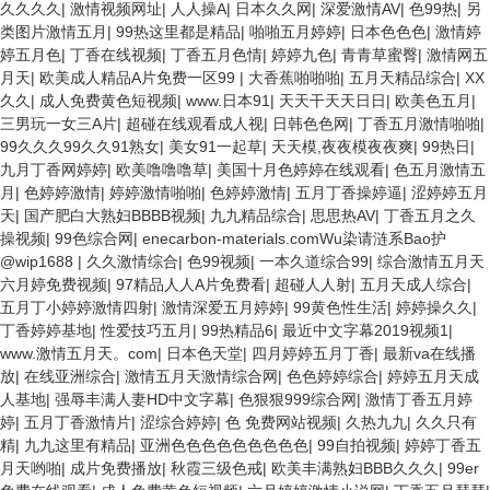
久久久久
|
激情视频网址
|
人人操A
|
日本久久网
|
深爱激情AV
|
色99热
|
另
类图片激情五月
|
99热这里都是精品
|
啪啪五月婷婷
|
日本色色色
|
激情婷
婷五月色
|
丁香在线视频
|
丁香五月色情
|
婷婷九色
|
青青草蜜臀
|
激情网五
月天
|
欧美成人精品A片免费一区99
|
大香蕉啪啪啪
|
五月天精品综合
|
XX
久久
|
成人免费黄色短视频
|
www.日本91
|
天天干天天日日
|
欧美色五月
|
三男玩一女三A片
|
超碰在线观看成人视
|
日韩色色网
|
丁香五月激情啪啪
|
99久久久99久久91熟女
|
美女91一起草
|
天天模,夜夜模夜夜爽
|
99热日
|
九月丁香网婷婷
|
欧美噜噜噜草
|
美国十月色婷婷在线观看
|
色五月激情五
月
|
色婷婷激情
|
婷婷激情啪啪
|
色婷婷激情
|
五月丁香操婷逼
|
涩婷婷五月
天
|
国产肥白大熟妇BBBB视频
|
九九精品综合
|
思思热AV
|
丁香五月之久
操视频
|
99色综合网
|
enecarbon-materials.comWu染请涟系Bao护
@wip1688
|
久久激情综合
|
色99视频
|
一本久道综合99
|
综合激情五月天
六月婷免费视频
|
97精品人人A片免费看
|
超碰人人射
|
五月天成人综合
|
五月丁小婷婷激情四射
|
激情深爱五月婷婷
|
99黄色性生活
|
婷婷操久久
|
丁香婷婷基地
|
性爱技巧五月
|
99热精品6
|
最近中文字幕2019视频1
|
www.激情五月天。com
|
日本色天堂
|
四月婷婷五月丁香
|
最新va在线播
放
|
在线亚洲综合
|
激情五月天激情综合网
|
色色婷婷综合
|
婷婷五月天成
人基地
|
强辱丰满人妻HD中文字幕
|
色狠狠999综合网
|
激情丁香五月婷
婷
|
五月丁香激情片
|
涩综合婷婷
|
色 免费网站视频
|
久热九九
|
久久只有
精
|
九九这里有精品
|
亚洲色色色色色色色色色
|
99自拍视频
|
婷婷丁香五
月天哟啪
|
成片免费播放
|
秋霞三级色戒
|
欧美丰满熟妇BBB久久久
|
99er