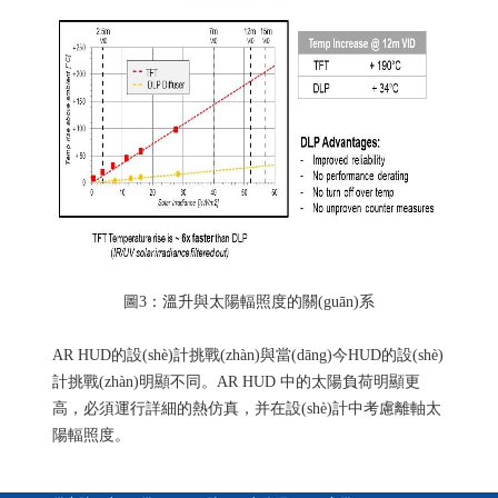
圖3：溫升與太陽輻照度的關(guān)系
AR HUD的設(shè)計挑戰(zhàn)與當(dāng)今HUD的設(shè)
計挑戰(zhàn)明顯不同。AR HUD 中的太陽負荷明顯更
高，必須運行詳細的熱仿真，并在設(shè)計中考慮離軸太
陽輻照度。