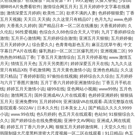
久在线播放》在线播放 - 高清资源 - 97
|
99久超碰
|
久操大香蕉
|
少妇高
潮呻吟A片免费看软件
|
激情综合网五月天
|
五月天婷婷中文字幕在线播
放
|
激情深爱五月婷婷
|
欧美性二区
|
欲求不满的人妻
|
色婷婷狠狠爱
|
丁香
五月天视频
|
天天日,天天插
|
久久这里只有精品07
|
色月九九
|
www,色婷
婷
|
大香蕉久久婷婷
|
国产精品日本一区二区在线播放
|
大香蕉婷婷婷
|
久
久伦乱
|
96性爱视频
|
色综合久久88色综合天天人守婷
|
九月丁香婷婷综合
激情
|
五月开心激情网
|
五月婷婷综合激情
|
亚洲五月天狠狠
|
五月婷婷偷
|
五月天婷婷伊人
|
综合爱久久
|
色青青电影色五月
|
麻豆忘忧草午夜
|
中文
字幕日产A片在线看
|
爆乳熟妇一区二区三区爆乳照片
|
亚洲视频二区
|
99
热热热99精品丁香
|
丁香五月天激情综合
|
五月天停婷基地
|
www.激情五
月天
|
情情五月天色
|
五月天另类图片
|
婷婷深爱五月天在线
|
九九久久这
里只有精品XB
|
手机激情网
|
五月天黄色激情小说
|
亚洲色色精品
|
久久这
里只精品
|
丁香婷婷影院
|
97偷拍在线视频
|
婷婷综合久久综合
|
五月婷婷
与六月丁香图片激情
|
五月丁香六月婷婷亚洲激情综合
|
丁香五月手机在
线
|
婷婷五月天激情小说
|
碰99在线
|
亚色网站小视频
|
www99热
|
五月色
综合
|
激情网五月
|
国外亚洲成AV人片在线观看
|
色婷婷亚洲婷婷
|
狠狠搞
五月天
|
亚洲免费99
|
五月婷婷69
|
亚洲顶级VA在线观看-高清完整版在线
影院观看-S022AV
|
日本久久性
|
日本美女上人
|
国产精品久久久久9999
小说
|
www.99在线
|
色5月婷婷
|
色五月天在线观看
|
色站9/
|
91狠狠综合久
久久
|
国产婷婷综合在线免费视频
|
亚洲中文AV网站
|
亚洲成人网在线观
看
|
婷婷五月丁香六月伊人网
|
狠狠五月天婷婷激情网。
|
天堂久久性
|
日
韩限制级大尺度黑料泄密大尺度视频一区二区在线观看
|
91日精品
|
色五