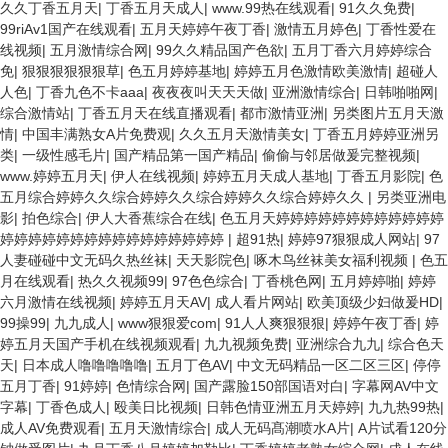
久久丁香五月天
|
丁香五月天成人
|
www.99热在线观看
|
91久久免费
|
99riAv1国产在线观看
|
五月天婷婷午夜丁香
|
激情五月婷色
|
丁香性爱在
线视频
|
五月激情综合网
|
99久久精品国产色欲
|
五月丁香六月婷婷综合
免
|
狠狠狠狠狠狠草
|
色五月婷婷基地
|
婷婷五月色激情欧美激情
|
超碰人
人色
|
丁香九色不卡aaa
|
夜夜夜叫天天天做
|
亚洲激情综合
|
日韩啪啪网
|
综合激情站
|
丁香五月天在线直播观看
|
都市激情亚洲
|
另类图片五月天激
情
|
中国丰满熟女A片免费观
|
久久五月天激情美女
|
丁香五月婷婷亚洲另
类
|
一级性感毛片
|
国产精品第一国产精品
|
偷偷与邻居做爰完整视频
|
www.婷婷五月天
|
伊人在线视频
|
婷婷五月天成人基地
|
丁香五月影院
|
色
五月综合婷婷久久综合婷婷久久综合婷婷久久综合婷婷久久
|
另类亚洲电
影
|
拍色综合
|
伊人大香蕉综合在线
|
色五月天婷婷婷婷婷婷婷婷婷婷婷婷
婷婷婷婷婷婷婷婷婷婷婷婷婷婷婷婷
|
超91热
|
婷婷97狠狠成人网站
|
97
人妻碰碰中文无码久热丝袜
|
天天影院色
|
啄木鸟丝袜美女福利视频
|
色五
月在线观看
|
热久久视频99
|
97色色综合
|
丁香桃色网
|
五月婷婷啪
|
婷婷
六月激情在线视频
|
婷婷五月天AV
|
成人看片网站
|
欧美顶级少妇做爰HD
|
99操99
|
九九成人
|
www狠狠爱com
|
91人人爽狠狠狠
|
婷婷午夜丁香
|
婷
婷五月天国产手机在线视频观看
|
九九视频免费
|
亚洲综合九九
|
综合色天
天
|
日本成人噜噜噜噜噜
|
五月丁色AV
|
中文无码精品一区二区三区
|
停停
五月丁香
|
91婷婷
|
色情综合网
|
国产露脸150部国语对白
|
字幕网AV中文
字幕
|
丁香色成人
|
殴美日比视频
|
日韩色情亚洲五月天婷婷
|
九九热99热
|
成人AV免费观看
|
五月天激情综合
|
成人无码髙潮喷水A片
|
A片试看120分