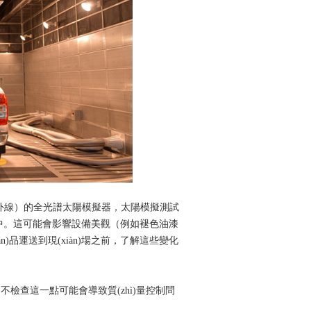
外線）的全光譜太陽模擬器，太陽模擬測試
中。這可能會影響設備美觀（例如褪色油漆
運送到現(xiàn)場之前，了解這些變化
要。不檢查這一點可能會導致質(zhì)量控制問