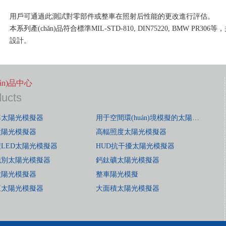
用戶可通過此測試對零部件或整車在照射后性能的更改進行評估。
本系列產(chǎn)品符合標準MIL-STD-810, DIN75220, BMW P
設計。
hǎn)品中心
ducts
率太陽光模擬器
用于空間環(huán)境模擬的太陽光模擬器
太陽光模擬器
高輻照度太陽光模擬器
LED太陽光模擬器
HUD抗干擾太陽光模擬器
識別太陽光模擬器
鈣鈦礦太陽光模擬器
太陽光模擬器
整車陽光模擬
直太陽光模擬器
大面積太陽光模擬器