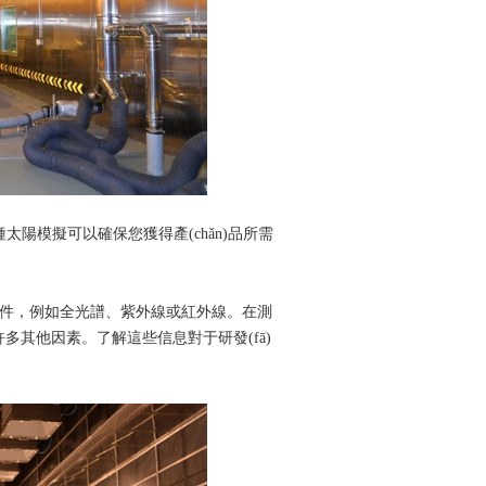
太陽模擬可以確保您獲得產(chǎn)品所需
如全光譜、紫外線或紅外線。在測
許多其他因素。了解這些信息對于研發(fā)