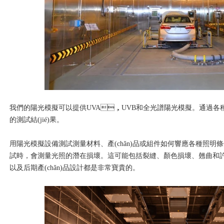
我們的陽光模擬可以提供UVA，UVB和全光譜陽光模擬。通過各種
的測試結(jié)果。
用陽光模擬設備測試測量材料、產(chǎn)品或組件如何響應各種照明條件，例
試時，會測量光照的潛在損壞。這可能包括裂縫、顏色損壞、翹曲和
以及后期產(chǎn)品設計都是非常寶貴的。