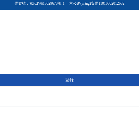
備案號：
京ICP備13029673號-1
京公網(wǎng)安備11010802012682
登錄