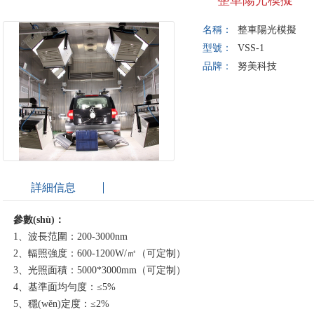
整車陽光模擬
名稱：
整車陽光模擬
型號：
VSS-1
品牌：
努美科技
詳細信息
參數(shù)：
1、波長范圍：200-3000nm
2、輻照強度：600-1200W/㎡（可定制）
3、光照面積：5000*3000mm（可定制）
4、基準面均勻度：≤5%
5、穩(wěn)定度：≤2%