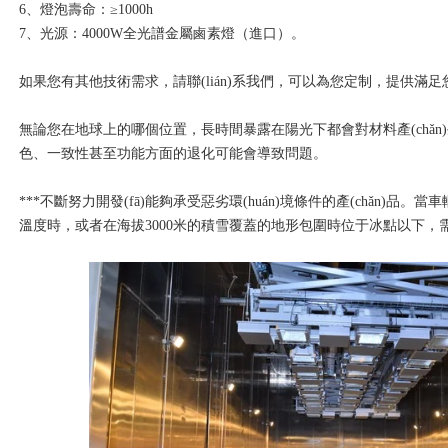
6、燈泡壽命：≥1000h
7、光源：4000W全光譜金屬鹵素燈（進口）。
如果您有其他技術需求，請聯(lián)系我們，可以為您定制，提供滿足
無論您在地球上的哪個位置，長時間暴露在陽光下都會對材料產(chǎn)生不
色、一致性甚至功能方面的退化可能會導致問題。
***不斷努力開發(fā)能夠承受惡劣環(huán)境條件的產(chǎn)品
溫度時，或者在海拔3000米的積雪覆蓋的地形包圍時位于冰點以下