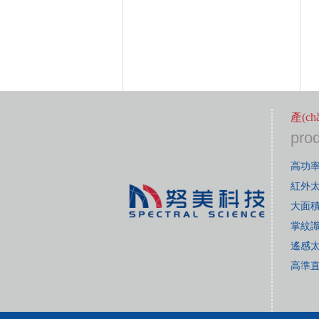
產(c
pro
高功
紅外
大面積
掌紋
遙感
高準