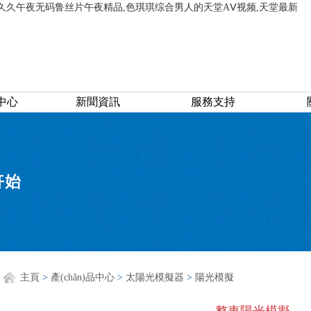
,久久午夜无码鲁丝片午夜精品,色琪琪综合男人的天堂AⅤ视频,天堂最新
品中心
新聞資訊
服務支持
主頁
>
產(chǎn)品中心
>
太陽光模擬器
>
陽光模擬