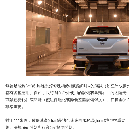
無論是能夠?qū)⒌厍蛏系淖匀魂柟鈴椭频礁唧w的測試（如紅外或紫
都有各種應用。例如，長時間在戶外使用的設備將暴露在**的太陽光
或顏色變化）或功能（使組件脆化或降低整體設備強度）。在將產(chǎn)品
非常重要。
對于***來說，確保其產(chǎn)品適合未來的服務環(huán)境也很重
題、法規(guī)問題和行業(yè)標準問題。