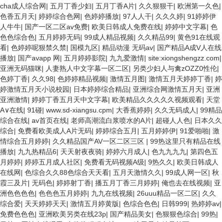
cha成人综合网
|
五月丁香少妇
|
五月丁香A片
|
久久狠狠干
|
欧洲第一久色
|
色香五月天
|
婷婷综合色网
|
色婷婷播放
|
97人人干
|
久久久婷
|
91婷婷伊
人牛牛
|
国产一区二区av免费
|
欧美日韩成人免费在线
|
婷婷中文字幕
|
色
色色综合色
|
五月婷婷无码
|
99成人精品视频
|
久久精品99
|
黄色91在线观
看
|
色婷婷呢狠禁久禁
|
国模九区
|
精品动漫 无码av
|
国产精品A成V人在线
播放
|
国产avapp 网
|
五月婷婷影院
|
九九爱激情
|
site:xiongshengzz.com
|
亚洲无码猫咪
|
人妻熟人中文字幕一区二区
|
另类少妇人与禽zOZZ0性伦
|
色婷丁香
|
久久98
|
色婷婷精品视频
|
激情五月图
|
激情五月天婷婷丁香
|
婷
婷激情五月天小说校园
|
日本婷婷综合精品
|
亚洲综合网激情五月天
|
亚洲
亚洲激情
|
婷婷丁香五月天中文字幕
|
欧美精品久久久久久视频观看
|
天堂
A∨在线
|
91碰
|
www.sd-xiangsu.cpm
|
大香蕉婷婷
|
久久无码成人
|
99精品
综合在线
|
av首页在线
|
老师高潮流白浆喷水的A片
|
超碰人人色
|
日本久久
综合
|
免费看欧美成人A片无码
|
婷婷综合五月
|
五月婷婷伊
|
91爱啪啪
|
激
情综合五月婷婷
|
久久精品国产AV一区二区三区
|
99热这里只有精品在线
播放
|
九九热精品6
|
天天射夜夜骑
|
婷婷六月成人
|
色九九九九
|
第四色五
月婷婷
|
婷婷五月成人社区
|
免费看无码视频A级
|
9热久久
|
欧美日韩成人
在线网
|
色综合久久88色综合天天看
|
五月天激情久久
|
99成人网一区
|
秋
霞三及片
|
无码色
|
婷婷射丁香
|
播五月丁香三月婷婷
|
俺也去在线视频
|
亚
洲色色色色
|
色色色五月婷婷
|
九九在线视频
|
26uuu精品一区二区
|
久久
综合爱
|
天天婷婷天天
|
激情五月婷黄版
|
色综合色色
|
日韩999
|
热婷婷av
|
免费色色色
|
亚洲欧美另类在线23p
|
国产精品美女
|
色狠狠色综合
|
99热
|