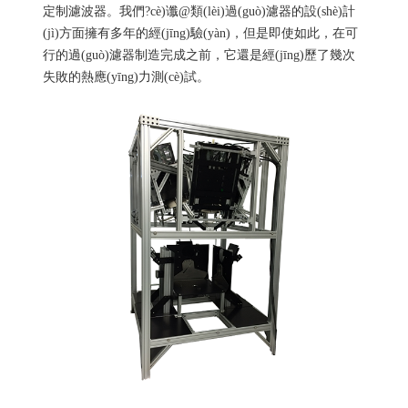
定制濾波器。我們?cè)谶@類(lèi)過(guò)濾器的設(shè)計
(jì)方面擁有多年的經(jīng)驗(yàn)，但是即使如此，在可
行的過(guò)濾器制造完成之前，它還是經(jīng)歷了幾次
失敗的熱應(yīng)力測(cè)試。