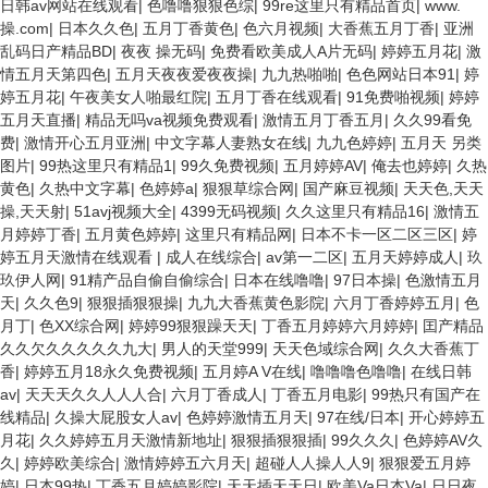
日韩av网站在线观看
|
色噜噜狠狠色综
|
99re这里只有精品首页
|
www.
操.com
|
日本久久色
|
五月丁香黄色
|
色六月视频
|
大香蕉五月丁香
|
亚洲
乱码日产精品BD
|
夜夜 操无码
|
免费看欧美成人A片无码
|
婷婷五月花
|
激
情五月天第四色
|
五月天夜夜爱夜夜操
|
九九热啪啪
|
色色网站日本91
|
婷
婷五月花
|
午夜美女人啪最红院
|
五月丁香在线观看
|
91免费啪视频
|
婷婷
五月天直播
|
精品无吗va视频免费观看
|
激情五月丁香五月
|
久久99看免
费
|
激情开心五月亚洲
|
中文字幕人妻熟女在线
|
九九色婷婷
|
五月天 另类
图片
|
99热这里只有精品1
|
99久免费视频
|
五月婷婷AV
|
俺去也婷婷
|
久热
黄色
|
久热中文字幕
|
色婷婷a
|
狠狠草综合网
|
国产麻豆视频
|
天天色,天天
操,天天射
|
51avj视频大全
|
4399无码视频
|
久久这里只有精品16
|
激情五
月婷婷丁香
|
五月黄色婷婷
|
这里只有精品网
|
日本不卡一区二区三区
|
婷
婷五月天激情在线观看
|
成人在线综合
|
av第一二区
|
五月天婷婷成人
|
玖
玖伊人网
|
91精产品自偷自偷综合
|
日本在线噜噜
|
97日本操
|
色激情五月
天
|
久久色9
|
狠狠插狠狠操
|
九九大香蕉黄色影院
|
六月丁香婷婷五月
|
色
月丁
|
色XX综合网
|
婷婷99狠狠躁天天
|
丁香五月婷婷六月婷婷
|
囯产精品
久久欠久久久久久九大
|
男人的天堂999
|
天天色域综合网
|
久久大香蕉丁
香
|
婷婷五月18永久免费视频
|
五月婷A V在线
|
噜噜噜色噜噜
|
在线日韩
av
|
天天天久久人人人合
|
六月丁香成人
|
丁香五月电影
|
99热只有国产在
线精品
|
久操大屁股女人av
|
色婷婷激情五月天
|
97在线/日本
|
开心婷婷五
月花
|
久久婷婷五月天激情新地址
|
狠狠插狠狠插
|
99久久久
|
色婷婷AV久
久
|
婷婷欧美综合
|
激情婷婷五六月天
|
超碰人人操人人9
|
狠狠爱五月婷
婷
|
日本99热
|
丁香五月婷婷影院
|
天天插天天日
|
欧美Va日本Va
|
日日夜