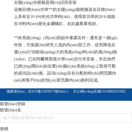
太陽(yáng)光模擬器測(cè)試與安裝
這種目標(biāo)功率**的太陽(yáng)能模擬器在目標(biāo)
上具有近10 kW的光功率時(shí)，僅用其功率的20％就能
在30秒內(nèi)熔化金屬螺釘。在此處觀看視頻。
**終系統(tǒng)（內(nèi)部組件暴露在外：通常是一個(gè)
外殼，可保護(hù)研究人員的內(nèi)部工作，從而降低在
運(yùn)行功能強(qiáng)大的系統(tǒng)時(shí)的風(fēng)險
(xiǎn)）已在阿爾弗雷德大學(xué)交付并安裝，并且他們
已經(jīng)開(kāi)始在實(shí)驗(yàn)系統(tǒng)上取得可觀
的成功設(shè)備。該項(xiàng)目在分配的時(shí)間范圍內
(nèi)和客戶(hù)的預(yù)算范圍內(nèi)順利完成。
備案號(hào)：
京ICP備13029673號(hào)-1
京公網(wǎng)安備11010802012682
賬號(hào)登錄
賬號(hào)名
密碼