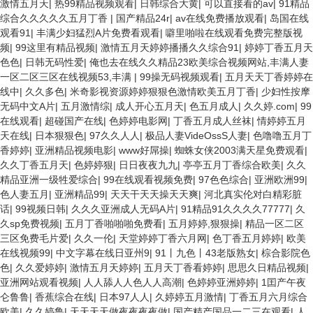
激情五月天
|
热99精品视频观看
|
日韩综合大黄
|
可以直接看的av
|
91精品
综合久久久久久五月丁香
|
国产精品24r
|
av在线免费播放观看
|
岛国在线
观看91
|
丰满少妇猛烈A片免费看观看
|
噼里啪啦在线观看免费完整版视
频
|
99这里有精品视频
|
激情五月天婷婷播播久久综合91
|
婷婷丁香五月天
色色
|
日韩无码性爱
|
俺也去在线久久精品23欧美综合视频网站,丰满人妻
一区二区三区在线视频53,丰满
|
99操无码视频观看
|
五月天天丁香婷婷在
线中
|
久久多色
|
米奇影视资源婷婷狠狠色激情欧美五月丁香
|
少妇性按摩
无码中文A片
|
五月激情综
|
成人开心五月天
|
色五月成人
|
久久婷.com
|
99
在线观看
|
超碰国产在线
|
色婷婷电影网
|
丁香五月成人丝袜
|
情婷婷五月
天在线
|
日本狠狠色
|
97久久人人
|
极品人妻VideOssS人妻
|
色噜噜五月丁
香婷婷
|
亚洲精品视频电影
|
www好屌操
|
蜘蛛女侠2003满天星免费观看
|
久久丁香五月天
|
色婷婷狠
|
日日夜夜九九
|
亭亭五月丁香综合欧美
|
久久
精品亚洲一级牲爱综合
|
99在线观看视频免费
|
97色色综合
|
亚洲欧洲99
|
色人妻五月
|
亚洲精品99
|
天天干天天操天天爽
|
河北真实伦对白精彩脏
话
|
99视频日韩
|
久久久亚洲成人无码A片
|
91精品91久久久久77777
|
久
久sp免费视频
|
五月丁香啪啪啪免费看
|
五月婷婷,狠狠操
|
精品一区二区
三区免费毛片爱
|
久久一伦
|
天堂婷婷丁香六月网
|
色丁香五月婷婷
|
欧美
在线视频99
|
中文字幕在线日亚州9
|
91丨九色丨43老版熟女
|
棕合影院色
色
|
久久爱婷婷
|
激情五月天婷婷
|
五月天丁香看婷婷
|
思思久日精品视频
|
亚洲网站观看视频
|
人人舔人人色人人高潮
|
色婷婷亚洲婷婷
|
1囯产午夜
仑鲁鲁
|
香蕉综合在线
|
日本97人人
|
久婷婷五月激情
|
丁香五月六月综合
欧美
|
久久婷鲁
|
天天天天做夜夜夜夜做
|
国产精产国品一二三在观看
|
人