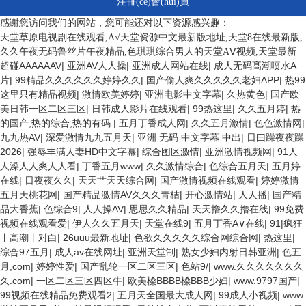
注冊(cè)會(huì)員
感谢您访问我们的网站，您可能还对以下资源感兴趣：
天堂草原电视剧在线观看,А√天堂资源中文最新版地址,天堂8在线最新版,
久久午夜无码鲁丝片午夜精品,色琪琪综合男人的天堂AⅤ视频,天堂最新
超碰AAAAAAV
|
亚洲AV人人操
|
亚洲成人网站在线
|
成人无码髙潮喷水A
片
|
99精品久久久久久久婷婷久久
|
国产偷人爽久久久久久老妇APP
|
热99
这里只有精品视频
|
激情欧美婷婷
|
亚洲电影中文字幕
|
久热黄色
|
国产欧
美日韩一区二区三区
|
日韩成人影片在线观看
|
99热这里
|
久久五月婷
|
热
的国产,热的综合,热的有码
|
五月丁香成人网
|
久久五月激情
|
色色激情网
|
九九热AV
|
深爱激情九九五月天
|
亚洲 无码 中文字幕 中出
|
日曰躁夜夜躁
2026
|
强辱丰满人妻HD中文字幕
|
综合图区激情
|
亚洲激情视频网
|
91人
人澡人人爽人人看
|
丁香五月www
|
久久激情综合
|
色综合五月天
|
五月婷
在线
|
日夜夜久久
|
天天艹天天综合网
|
国产激情视频在线观看
|
婷婷激情
五月天桃花网
|
国产精品激情AV久久久青桔
|
开心激情站
|
人人播
|
国产精
品大香蕉
|
色综合9
|
人人操AV
|
思思久久精品
|
天天擼久久擼在线
|
99免费
视频在线观看爱
|
伊人久久五月天
|
天堂在线9
|
五月丁香A∨在线
|
91|疯狂
丨高潮丨对白
|
26uuu最新地址
|
色欲久久久久久综合网综合网
|
热这里
|
综合97五月
|
成人av在线网址
|
亚洲天堂制
|
熟女少妇内射日韩亚洲
|
色五
月,com
|
婷婷性爱
|
国产乱轮一区二区三区
|
色站9/
|
www.久久久久久久久
久.com
|
一区二区三区四区牛
|
欧美槡BBBB槡BBB少妇
|
www.9797国产
|
99视频在线精品免费观看2
|
五月天全国最大成人网
|
99成人小视频
|
www.