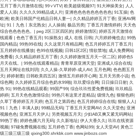
五月丁香六月激情在线
|
99∨VTV
|
欧美超级视频97
|
91大神操美女
|
人人
爱人人添
|
久久久久99精品成人片
|
亚洲色色色色色色色色色
|
91互操
|
色
欧洲
|
欧美日韩国产伦精品日韩人妻一
|
久久精品婷婷五月丁香
|
亚洲AV网
址
|
91丨九色丨东北熟女
|
人人操插
|
极品另类
|
丁香五月激情婷婷
|
天天色
综合色色色色色。
|
peg 2区三区四区的
|
婷婷激情区
|
婷婷五月天激情在
线观看
|
色色丁香五月
|
91操熟女
|
成人 在线 日韩
|
六月婷婷俺也去
|
99热
国内精品
|
99热99在线
|
久久这里只有精品网
|
色五月婷婷五月丁香五月
|
五月婷婷在线播放
|
色99在线视频
|
日韩1区2区
|
情欲禁地
|
成人免费网站
免费看
|
久久精品婷婷五月丁香
|
久久婷婷激情五月天一区二区
|
婷婷色5
月天在线。
|
99热在线观看精品
|
青青草原亚洲天堂
|
亚洲成人综合在线
|
五月天网址在线刘玥
|
久久人操-久草婷婷-成人AV
|
五月色网
|
色色图五月
天
|
婷婷射图
|
日韩欧美四五区
|
激情五月婷婷开心网
|
五月天另类小说
|
色
综色网
|
久久婷婷五月综合色奶水99啪
|
玖玖爱综合网
|
日日操日日射
|
久
热 91
|
99热在线精品观看
|
99国产99
|
综合玖玖性爱免费视频
|
玖玖精品
婷婷
|
五月天色色激情综合
|
99热只有这里才是精品
|
级情九色
|
狠狠色婷
|
久草丁香婷婷五月天婷
|
色五月之第四色
|
色五月婷婷综合在线
|
狠狠人人
|
91丨九色丨丰满人妖
|
99精品无码
|
丁香五月天堂网AV
|
久久天堂色
|
亚洲
视频色色
|
亚洲五月天伊人
|
另类视频五月天
|
少妇AB又爽又紧无码网站
|
99热丁香
|
婷婷色播六月无码
|
久久新地址
|
伊人大香久久
|
玖玖在线资源
视频
|
97碰免费视频在线
|
五月婷色丁香
|
色网站99
|
女人天堂AV
|
黃色三
级三级三级三级 qixing300.shrkbk.com www.jinbozs.com