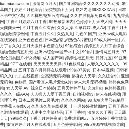
tianmiaosw.com
|
激情网五月天
|
国产亚洲精品久久久久久久久动漫
|
嫩
草国产
|
婷婷五月色综合
|
另类视频五月天
|
熟妇内谢69XXXXXA片
|
日本
不卡中文字幕
|
久久机热/这里只有精品
|
久久在线视频免费观看
|
九九香蕉
网
|
丁香五月婷婷六月丁香
|
99热最新国内
|
色婷婷五月天成人网
|
天天天
天爽爽天干
|
五月丁香久久综合
|
久久人操-久草婷婷-成人AV
|
丁香五月天
啪啪激情综合网
|
丁香五月久久
|
久热九九
|
九色91国产
|
亚洲av成人电影
在线观看
|
亚洲色色色色
|
日本熟妇乱妇熟色A片蜜桃
|
99成人网一区
|
六
月丁香久久
|
五月天激日本色情在线
|
99热综合
|
婷婷五月六月丁香综合
|
啪啪色激情五月天
|
亚洲va综合va国产va中文
|
99热1
|
激情网五月天
|
97
色伦另类图片小说视频
|
成人国产网
|
婷婷性福五月天
|
日韩九区
|
99亚洲
精品
|
97干在线看
|
天天天天天天操
|
91色欲综合
|
人妻久久久久久久
|
99
精品网址
|
五月丁香六月婷婷在线观看
|
99热97美女
|
日本VA视频
|
日韩有
码久久
|
九九在线视频
|
全高清无码视頻
|
超碰女人天堂
|
久久综合99
|
亚洲
无码色
|
色欲操
|
国产看真人毛片爱做A片
|
伊人六月无码视频
|
婷婷色色网
站
|
女人天堂 AV
|
综合日本婷婷
|
五月天婷婷导航
|
久9综合
|
色婷婷视频
|
久久久一级AAA
|
人人操人人爱丁香五月
|
自拍视频99
|
伊人在线视频
|
琪
琪理论片
|
日本二级毛片二级毛片
|
久久久久网站
|
99热精这里只有精品
|
大香蕉人在线65
|
久草热久草在线视频
|
十一月婷婷激情四射
|
五月丁香综
合激情在线观看
|
人妻中文字幕精品
|
五月丁香啪
|
激情久久丁香
|
天天舔
天天
|
99操久久
|
丁香五月婷婷高清
|
免费观看的av
|
五月婷婷丁香大陆免
费
|
激情婷婷五月天在线观看
|
五月色婷婷影院
|
99re资源在线视频导航
|