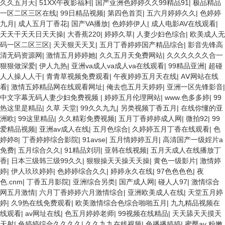
久久五月天
|
51XX午夜影福利
|
国产亚洲色婷婷久久99精品91
|
极品精品
一区二区三区在线
|
99日精品视频
|
第四色首页
|
五六月婷婷久久
|
色婷婷
九月
|
成人五月丁香花
|
国产VA播放
|
色婷婷伊人
|
成人电影AV在线观看
|
天天干天天日天天操
|
大香蕉220
|
婷婷久草
|
人妻少妇色综合
|
欧美成人无
码一区二区三区
|
天天狠天天叉
|
五月丁香婷婷国产精品综合
|
影音先锋高
清无码资源网
|
激情五月婷婷她
|
久久五月天免费网站
|
久久久久久久合一
狠狠做深爱
|
伊人九热
|
亚洲va成人va成人va在线观看
|
99精品亚洲
|
超碰
人人操人人干
|
青青草视频免费观看
|
午夜婷婷五月天在线
|
AⅤ网站在线
看
|
激情五婷精品网在线观看网址
|
俺去也五月天婷婷
|
亚洲一区先锋影音
|
中文字幕无码人妻少妇免费视频
|
婷婷五月伦理网站
|
www.色多多婷
|
99
热这里是精品
|
久草 天堂
|
99久久九九
|
另类视频丁香五月
|
在线你懂的亚
洲欧
|
99这里精品
|
久久精彩免费视频
|
五月丁香婷婷成人网
|
微拍92
|
99
爱精品视频
|
亚洲av成人在线
|
五月色综合
|
久婷婷五月丁香在线观看
|
色
婷婷8
|
丁香婷婷综合影院
|
91avse
|
五月情婷婷五月
|
高清国产一级婬片a
免费
|
五月综合久久
|
91精品刘玥
|
亚韩在线视频
|
五月天成人在线播放丁
香
|
日本三级韩三级99久久
|
狠狠操天天操天天操
|
黄色一级影片
|
激情婷
婷
|
伊人玖玖婷婷
|
色婷婷综合久久
|
婷婷永久在线
|
97色色色色
|
夜
色.cnm
|
丁香五月影院
|
亚洲综合另类
|
国产成人网
|
碰人人97
|
激情综合
网五月激情
|
六月丁香婷婷六月激情综合
|
亚洲欧美成人在线
|
天堂五月婷
婷
|
久9热在线免费观看
|
欧美激情综合色综合啪啪五月
|
九九精品视频在
线观看
|
av网址在线
|
色五月婷婷老师
|
99视频在线精品
|
天天舔天天摸天
天射
|
色婷婷综合久久久久
|
久久九九在线视频
|
色播播婷婷
|
蜜臀av 粉嫩