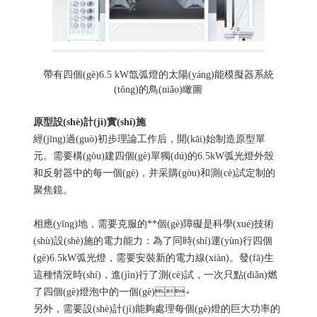
帶有四個(gè)6.5 kW氙弧燈的太陽(yáng)能模擬器系統
(tǒng)的鳥(niǎo)瞰圖
原型設(shè)計(jì)實(shí)施
經(jīng)過(guò)初步理論工作后，開(kāi)始制造原型單
元。需要構(gòu)建四個(gè)單獨(dú)的6.5kW弧光燈外殼
和反射器中的每一個(gè)，并采購(gòu)和測(cè)試定制的
聚焦鏡。
相應(yīng)地，需要克服的**個(gè)障礙是科學(xué)技術
(shù)設(shè)施的電力能力：為了同時(shí)運(yùn)行四個
(gè)6.5kW弧光燈，需要安裝新的電力線(xiàn)。發(fā)生
這種情況時(shí)，進(jìn)行了測(cè)試，一次只點(diǎn)燃
了四個(gè)燈泡中的一個(gè)。
另外，需要設(shè)計(jì)能夠處理每個(gè)燈的巨大功率的