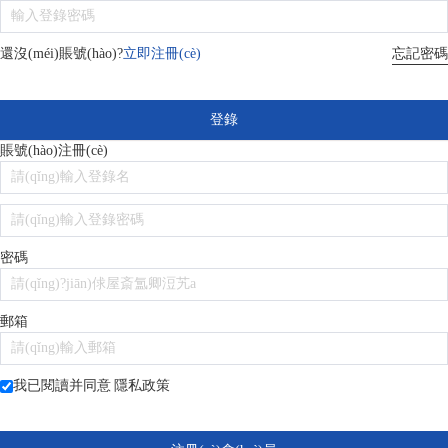
忘記密碼
還沒(méi)賬號(hào)?
立即注冊(cè)
登錄
賬號(hào)注冊(cè)
密碼
郵箱
我已閱讀并同意
隱私政策