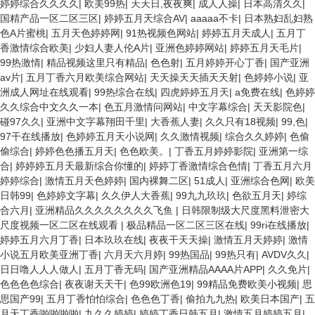
婷婷综合久久久久
|
欧美99热
|
天天日,夜夜爽
|
成人人操
|
日本高清久久
|
国精产品一区二区三区
|
婷婷五月天综合AV
|
aaaaa不卡
|
日本熟妇乱妇熟
色A片蜜桃
|
五月天色婷婷网
|
91热视频色网站
|
婷婷五月天成人
|
五月丁
香激情综合欧美
|
少妇人妻人伦A片
|
亚洲色婷婷网站
|
婷婷五月天毛片
|
99热激情
|
精品视频这里只有精品
|
色色射
|
五月婷婷开心丁香
|
国产亚洲
av片
|
五月丁香六月欧美综合网站
|
天天操天天插天天射
|
色婷婷小说
|
亚
洲成人网址在线观看
|
99热综合在线
|
四虎婷婷五月天
|
a免费在线
|
色婷婷
久久综合中文久久一本
|
色五月激情问网站
|
中文字幕综合
|
天天影院色
|
碰97久久
|
亚洲中文字幕翔田千里
|
大香蕉人妻
|
久久只有18视频
|
99,色
|
97干在线播放
|
色婷婷五月天小说网
|
久久激情视频
|
综合久久婷婷
|
色偷
偷综合
|
婷婷色色播五月天
|
色色欧美。
|
丁香五月婷婷影院
|
亚洲第一综
合
|
婷婷婷五月天最新综合你懂的
|
婷婷丁香激情综合色情
|
丁香五月六月
婷婷综合
|
激情五月天色婷婷
|
国内裸舞二区
|
51成人
|
亚洲综合色网
|
欧美
日韩99
|
色婷婷文字幕
|
久久伊人大香蕉
|
99九九玖玖
|
色欲五月天
|
婷综
合六月
|
亚洲精品久久久久久久久久飞鱼
|
日韩限制级大尺度黑料泄密大
尺度视频一区二区在线观看
|
极品精品一区二区三区在线
|
99ri在线播放
|
婷婷五月六月丁香
|
日本玖玖在线
|
夜夜干天天操
|
激情五月天婷婷
|
激情
小说五月欧美亚洲丁香
|
六月天六月婷
|
99热国品
|
99热只有
|
AVDV久久
|
日日噜人人人做人
|
五月丁香无码
|
国产亚洲精品AAAA片APP
|
久久免片
|
色色色色综合
|
夜夜谢天天干
|
色99欧洲色19
|
99精品免费欧美小视频
|
思
思国产99
|
五月丁香怕怕综合
|
色色色丁香
|
偷拍九九热
|
欧美日本国产
|
五
月天丁香啪啪啪啪
|
九久久婷婷
|
婷婷丁香日韩五月
|
激情五月婷婷五月
|