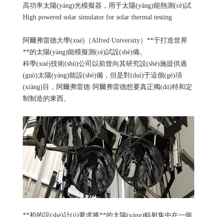
高功率太陽(yáng)光模擬器，用于太陽(yáng)能熱測(cè)試
High powered solar simulator for solar thermal testing
阿爾弗雷德大學(xué)（Alfred University）**于打造世界
**的太陽(yáng)能模擬測(cè)試設(shè)備。
科學(xué)技術(shù)公司以前曾向其研究設(shè)施提供過
(guò)太陽(yáng)能設(shè)備，但是對(duì)于這個(gè)項
(xiàng)目，阿爾弗雷德·阿爾弗雷德想要真正獨(dú)特和定
制制造的東西。
**初的設(shè)計(jì)要求將**的太陽(yáng)輻射集中在一個