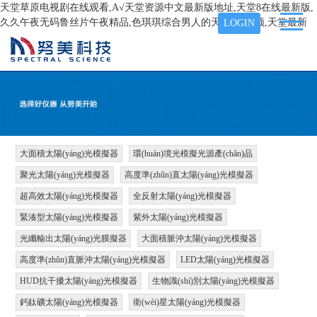
天堂草原电视剧在线观看,А√天堂资源中文最新版地址,天堂8在线最新版,
久久午夜无码鲁丝片午夜精品,色琪琪综合男人的天堂AⅤ视频,天堂最新
LOGIN
大面積太陽(yáng)光模擬器
環(huán)境光模擬光源產(chǎn)品
聚光太陽(yáng)光模擬器
高度準(zhǔn)直太陽(yáng)光模擬器
超高效太陽(yáng)光模擬器
全反射太陽(yáng)光模擬器
緊湊型太陽(yáng)光模擬器
紫外太陽(yáng)光模擬器
光纖輸出太陽(yáng)光膜擬器
大面積脈沖太陽(yáng)光模擬器
高度準(zhǔn)直脈沖太陽(yáng)光模擬器
LED太陽(yáng)光模擬器
HUD抗干擾太陽(yáng)光模擬器
生物識(shí)別太陽(yáng)光模擬器
鈣鈦礦太陽(yáng)光模擬器
衛(wèi)星太陽(yáng)光模擬器