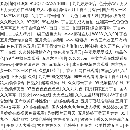
要激情网91JQ6.91JQ27.CASA:16888
|
九九婷婷综合
|
色婷婷AV五月天
|
五月天婷婷在线AN
|
成人av播放
|
激情五月丁香五月综合
|
国产熟女一区
二区三区五月婷
|
六月丁香综合网
|
91丨九色丨丰满人妖
|
黄网在线免费
|
久久欧洲久久
|
97色啪
|
99在线热
|
丁香五月成人自拍
|
亚洲第一色色色色
|
色亭亭五月天丁香综合AV - 百度 - 百度
|
香蕉婷婷
|
综合超碰熟
|
丁香av
网
|
九九成人精品
|
一级二级色大片
|
www.超碰在线
|
WWW.久久99
|
丁香
五月天激情综合网
|
五月天自拍视频
|
www.狠狠操
|
99热国产这里只有精
品
|
色色丁香色五月
|
五月丁香激情欧洲啪啪
|
99性视频
|
永久无码色
|
超碰
不卡在线
|
久久婷婷激情久久
|
黄色激情五月天
|
午夜爱爱爱成人
|
精品色
色
|
99草视频在线观看
|
五月六月伦理
|
久久久com
|
中文字幕在线观看视
频www
|
先锋资源婷婷
|
26uuu视频欧美
|
成人版视频在线观看
|
东京热人
妻一区二区三区在线
|
久热91精品
|
丁香五月网在线观看
|
丰满少妇乱A片
无码
|
亚洲激情 久久
|
九九热99免费视频
|
99热线观看9
|
激情丁香五月天
|
狼人婷婷综合
|
日熟女
|
超碰资源在线
|
久久综合丁香
|
99视频精品在线
|
五
月色婷婷夜色
|
97色色色色色色色
|
久久九九色
|
四月婷婷五月丁香
|
国内
久久亭亭
|
日熟女
|
caop在线
|
天天色亚洲
|
久久这里只有精彩
|
AA丁香综
合激情
|
国产欧美日韩性爱
|
91超碰在线播放
|
五月丁香综合啪啪
|
五月丁
香中文字幕
|
9久热在线精品
|
国内外色色色色色成人视频
|
色婷婷888
|
五
月婷婷在线视频免费观看
|
另类图片五月天
|
五月婷婷丁香五月婷婷
|
91丨
九色丨东北熟女
|
欧美色婷婷
|
婷婷激情五月
|
狠狠色丁香久久婷婷综合五
月
|
午夜伊人大香蕉
|
六月婷婷久久
|
色婷婷五月在线
|
欧美性爱五月天
|
色