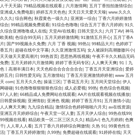
人干天天舔
|
79精品视频在线观看,
|
六月激情网
|
五月丁香拍拍激情综合
|
亚洲成人免费电影
|
婷婷五月天色色
|
天天日天天爱天天噪
|
www.久久久
久久久
|
综合网色
|
秋霞黄色一级久久
|
亚洲第一综合
|
丁香六月婷婷激情
综合
|
99精品视频免费观看
|
91综合色噜噜
|
综合五月丁香六月婷婷
|
91久
久综合亚洲噜噜成人在线
|
天堂AV在线看
|
日韩天堂久久
|
六月丁AV
|
神马
欧美精
|
色综合99无码
|
五月天婷婷激情网
|
91激情五月开心
|
五月丁香A
片
|
国产99视频永久免费
|
六月 丁香 视频
|
99热1
|
99精品大片
|
色婷婷丁
香五月
|
超碰在线中文字幕
|
久久亚洲激情五码
|
女人被躁到高潮嗷嗷叫小
|
天天做天天爱高潮片
|
99热首页
|
思思热再线视频
|
午夜不卡久久精品无码
免费
|
五月天婷婷六月激情网
|
婷婷丁香无码专区
|
人人爽天天爽
|
91丨九
色丨高潮丰满日本
|
天天色粽合合合合合合合
|
丁香五月天亚洲综合
|
爱婷
婷五月
|
日韩性爱无码
|
五月激情站
|
丁香五月亚洲激情婷婷射
|
www 五月
天 com
|
五月天久久色
|
操逼三区
|
丁香花五月天
|
五月间天堂综合
|
伊人
网碰碰
|
91色噜噜狠狠狠狠色综合
|
成人必爱视
|
99热
|
色色综合色视频
|
97人人射
|
66精品成人免费网站在线观看
|
AA片在线观看视频在线播放
|
日韩爱操视频
|
亚洲情欲
|
亚洲色 视频
|
婷婷丁香五月91
|
五月激情小说
|
人人爽天天爽
|
九九综合精品
|
激情综合色婷婷啪啪六月天
|
av在线资源
|
亚洲五月天婷婷综合
|
午夜天堂一区人妻
|
五月天伊人综合
|
99热在线99
|
99视频在线看
|
精品欧美一区二区三区久久久
|
精品A√
|
色九月婷婷
|
色爽
干
|
人人草人人看
|
五月丁香六月婷婷综合网缴情
|
久热 91
|
99黄色性生
活
|
丁香五月天婷婷激情
|
久99热
|
免费超碰在线观看
|
91婷婷在线
|
天天