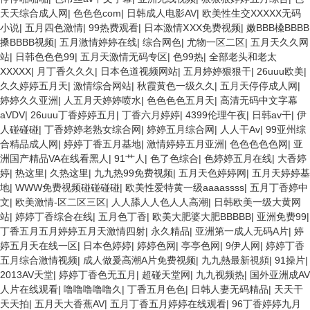
天天综合成人网
|
色色色com
|
日韩成人电影AV
|
欧美性生交XXXXX无码
小说
|
五月四色激情
|
99热费观看
|
日本激情ⅩXX免费视频
|
嫩BBB槡BBBB
搡BBBB视频
|
五月激情婷婷在线
|
综合网色
|
尤物一区二区
|
五月天久久网
站
|
日韩色色色99
|
五月天激情无码专区
|
色99热
|
全部老头和老太
XXXXX
|
月丁香久久久
|
日本色道视频网站
|
五月婷婷狠狠干
|
26uuu欧美
|
久久婷婷五月天
|
激情综合网站
|
秋霞黄色一级久久
|
五月天停停成人网
|
婷婷久久亚洲
|
人五月天婷婷喷水
|
色色色色五月天
|
高清无码中文字幕
aVDV
|
26uuu丁香婷婷五月
|
丁香六月婷婷
|
4399伦理午夜
|
日韩av干
|
伊
人碰碰碰
|
丁香婷婷老熟女综合网
|
婷婷五月综合网
|
人人干Av
|
99亚州综
合精品成人网
|
婷婷丁香五月基地
|
激情婷婷五月亚洲
|
色色色色色网
|
亚
洲国产精品VA在线看黑人
|
91艹人
|
色了色综合
|
色婷婷五月在线
|
大香婷
婷
|
热这里
|
久热这里
|
九九热99免费视频
|
五月天色婷婷网
|
五月天婷婷基
地
|
WWW免费视频碰碰碰碰
|
欧美性爱特黄一级aaaassss
|
五月丁香婷中
文
|
欧美激情-区二区三区
|
人人舔人人色人人高潮
|
日韩欧美一级大黄网
站
|
婷婷丁香综合在线
|
五月色丁香
|
欧美大肥婆大肥BBBBB
|
亚洲免费99
|
丁香五月五月婷婷五月天激情四射
|
永久精品
|
亚洲第一成人无码A片
|
婷
婷五月天在线一区
|
日本色婷婷
|
婷婷色网
|
亭亭色网
|
9伊人网
|
婷婷丁香
五月综合激情视频
|
成人做爰高潮A片免费视频
|
九九熱最新視頻
|
91操片
|
2013AV天堂
|
婷婷丁香色无五月
|
超碰天堂网
|
九九视频热
|
国外亚洲成AV
人片在线观看
|
噜噜噜噜噜久
|
丁香五月色色
|
日韩人妻无码精品
|
天天干
天天拍
|
五月天大香蕉AV
|
五月丁香五月婷婷在线观看
|
96丁香婷婷九月