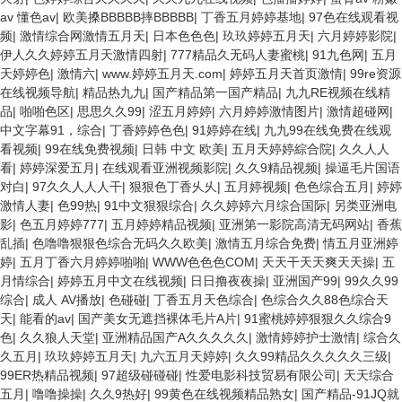
av 懂色av
|
欧美搡BBBBB摔BBBBB
|
丁香五月婷婷基地
|
97色在线观看视
频
|
激情综合网激情五月天
|
日本色色色
|
玖玖婷婷五月天
|
六月婷婷影院
|
伊人久久婷婷五月天激情四射
|
777精品久无码人妻蜜桃
|
91九色网
|
五月
天婷婷色
|
激情六
|
www.婷婷五月天.com
|
婷婷五月天首页激情
|
99re资源
在线视频导航
|
精品热九九
|
国产精品第一国产精品
|
九九RE视频在线精
品
|
啪啪色区
|
思思久久99
|
涩五月婷婷
|
六月婷婷激情图片
|
激情超碰网
|
中文字幕91，综合
|
丁香婷婷色色
|
91婷婷在线
|
九九99在线免费在线观
看视频
|
99在线免费视频
|
日韩 中文 欧美
|
五月天婷婷綜合院
|
久久人人
看
|
婷婷深爱五月
|
在线观看亚洲视频影院
|
久久9精品视频
|
操逼毛片国语
对白
|
97久久人人人干
|
狠狠色丁香乆乆
|
五月婷视频
|
色色综合五月
|
婷婷
激情人妻
|
色99热
|
91中文狠狠综合
|
久久婷婷六月综合国际
|
另类亚洲电
影
|
色五月婷婷777
|
五月婷婷精品视频
|
亚洲第一影院高清无码网站
|
香蕉
乱插
|
色噜噜狠狠色综合无码久久欧美
|
激情五月综合免费
|
情五月亚洲婷
婷
|
五月丁香六月婷婷啪啪
|
WWW色色色COM
|
天天干天天爽天天操
|
五
月情综合
|
婷婷五月中文在线视频
|
日日撸夜夜操
|
亚洲国产99
|
99久久99
综合
|
成人 AV播放
|
色碰碰
|
丁香五月天色综合
|
色综合久久88色综合天
天
|
能看的av
|
国产美女无遮挡裸体毛片A片
|
91蜜桃婷婷狠狠久久综合9
色
|
久久狼人天堂
|
亚洲精品国产A久久久久久
|
激情婷婷护士激情
|
综合久
久五月
|
玖玖婷婷五月天
|
九六五月天婷婷
|
久久99精品久久久久久三级
|
99ER热精品视频
|
97超级碰碰碰
|
性爱电影科技贸易有限公司
|
天天综合
五月
|
噜噜操操
|
久久9热好
|
99黄色在线视频精品熟女
|
国产精品-91JQ就