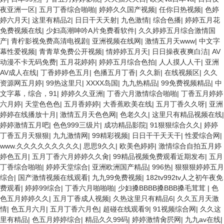
夜亚洲一区
|
五月丁香综合啪啪
|
婷婷久久国产视频
|
任你日热视频
|
色婷
婷六月天
|
这里有精品2
|
日日干天天射
|
九色激情
|
综合色播
|
婷婷五月花
免费视频在线
|
少妇高潮呻吟A片免费看软件
|
久久婷婷五月综合激情国
产
|
青柠影视免费高清电视剧
|
亚洲视频在线网
|
激情五月天www
|
中文字
幕性爱视频
|
青青草免费公开视频
|
情婷婷五月天
|
日日操夜夜爽白洁
|
AV
动漫不卡无码免费
|
五月花婷婷
|
婷婷五月综合色拍
|
人人摸人人干
|
亚洲
AV成人在线
|
丁香婷婷色五月
|
色播五月丁香
|
久久新
|
在线视频区
|
久久
资源网五月婷
|
99热这里只
|
XXXX岛国
|
九九热精品
|
99免费视频精品
|
中
文字幕，综合，91
|
婷婷久久亚洲
|
丁香六月激情综合啪啪
|
丁香五月婷婷
六月婷
|
天堂色色色
|
五月香婷婷
|
大香蕉欧美在线
|
五月丁香久久呀
|
亚洲
婷婷在线播放十月
|
激情五月天色色网
|
色老久久
|
这里只有精品视频在线
|
婷婷激情五月吧
|
色色999三级片
|
成功精品影院
|
91狠狠综合久久
|
婷婷
丁香五月天狠狠
|
九九激情网
|
99精彩视频
|
日日干干天天干
|
性爱综合网
|
www.久久久久久久久久久
|
思思9久久
|
欧美色婷婷
|
激情综合自拍五月婷
婷色五月
|
五月丁香六月婷婷久久肏
|
99精品视频免费观看近期发布
|
五月
丁香综合啪啪
|
婷婷天堂综合
|
亚洲欧洲国产精品
|
996热
|
狠狠狠婷婷五月
综合
|
国产激情视频在线观看
|
九九99免费视频
|
182tv992tv人之初午夜免
费观看
|
婷婷99综合
|
丁香六月啪啪啪
|
少妇搡BBBB搡BBB搡毛茸茸
|
色
色五月婷婷久久
|
五月丁香成人视频
|
久热这里只有精品6
|
久久五月天激
情
|
色五月六月
|
五月丁香六月色
|
超碰在线观看9
|
91视频综合网
|
久久这
里有精品
|
色五月婷婷综合
|
精品久久99码
|
婷婷激情肏屄网
|
九九av在线
|