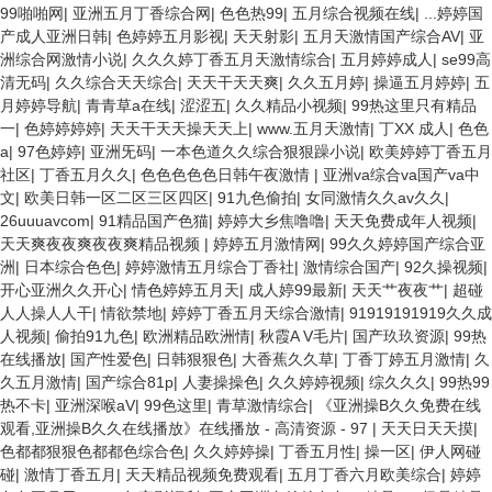
99啪啪网
|
亚洲五月丁香综合网
|
色色热99
|
五月综合视频在线
|
...婷婷国
产成人亚洲日韩
|
色婷婷五月影视
|
天天射影
|
五月天激情国产综合AV
|
亚
洲综合网激情小说
|
久久久婷丁香五月天激情综合
|
五月婷婷成人
|
se99高
清无码
|
久久综合天天综合
|
天天干天天爽
|
久久五月婷
|
操逼五月婷婷
|
五
月婷婷导航
|
青青草a在线
|
涩涩五
|
久久精品小视频
|
99热这里只有精品
一
|
色婷婷婷婷
|
天天干天天操天天上
|
www.五月天激情
|
丁XX 成人
|
色色
a
|
97色婷婷
|
亚洲旡码
|
一本色道久久综合狠狠躁小说
|
欧美婷婷丁香五月
社区
|
丁香五月久久
|
色色色色色日韩午夜激情
|
亚洲va综合va国产va中
文
|
欧美日韩一区二区三区四区
|
91九色偷拍
|
女同激情久久av久久
|
26uuuavcom
|
91精品国产色猫
|
婷婷大乡焦噜噜
|
天天免费成年人视频
|
天天爽夜夜爽夜夜爽精品视频
|
婷婷五月激情网
|
99久久婷婷国产综合亚
洲
|
日本综合色色
|
婷婷激情五月综合丁香社
|
激情综合国产
|
92久操视频
|
开心亚洲久久开心
|
情色婷婷五月天
|
成人婷99最新
|
天天艹夜夜艹
|
超碰
人人操人人干
|
情欲禁地
|
婷婷丁香五月天综合激情
|
91919191919久久成
人视频
|
偷拍91九色
|
欧洲精品欧洲情
|
秋霞A V毛片
|
国产玖玖资源
|
99热
在线播放
|
国产性爱色
|
日韩狠狠色
|
大香蕉久久草
|
丁香丁婷五月激情
|
久
久五月激情
|
国产综合81p
|
人妻操操色
|
久久婷婷视频
|
综久久久
|
99热99
热不卡
|
亚洲深喉aV
|
99色这里
|
青草激情综合
|
《亚洲操B久久免费在线
观看,亚洲操B久久在线播放》在线播放 - 高清资源 - 97
|
天天日天天摸
|
色都都狠狠色都都色综合色
|
久久婷婷操
|
丁香五月性
|
操一区
|
伊人网碰
碰
|
激情丁香五月
|
天天精品视频免费观看
|
五月丁香六月欧美综合
|
婷婷