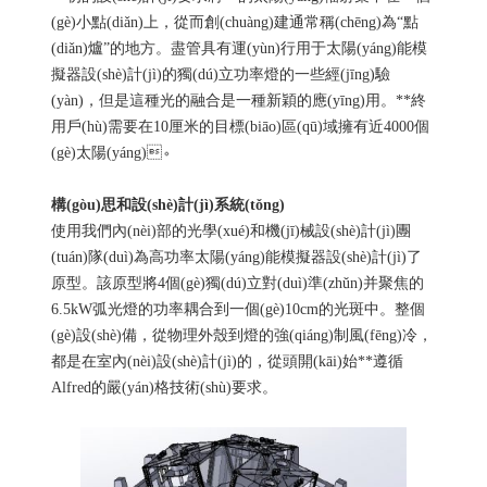
(gè)小點(diǎn)上，從而創(chuàng)建通常稱(chēng)為“點
(diǎn)爐”的地方。盡管具有運(yùn)行用于太陽(yáng)能模
擬器設(shè)計(jì)的獨(dú)立功率燈的一些經(jīng)驗
(yàn)，但是這種光的融合是一種新穎的應(yīng)用。**終
用戶(hù)需要在10厘米的目標(biāo)區(qū)域擁有近4000個
(gè)太陽(yáng)。
構(gòu)思和設(shè)計(jì)系統(tǒng)
使用我們內(nèi)部的光學(xué)和機(jī)械設(shè)計(jì)團
(tuán)隊(duì)為高功率太陽(yáng)能模擬器設(shè)計(jì)了
原型。該原型將4個(gè)獨(dú)立對(duì)準(zhǔn)并聚焦的
6.5kW弧光燈的功率耦合到一個(gè)10cm的光斑中。整個
(gè)設(shè)備，從物理外殼到燈的強(qiáng)制風(fēng)冷，
都是在室內(nèi)設(shè)計(jì)的，從頭開(kāi)始**遵循
Alfred的嚴(yán)格技術(shù)要求。