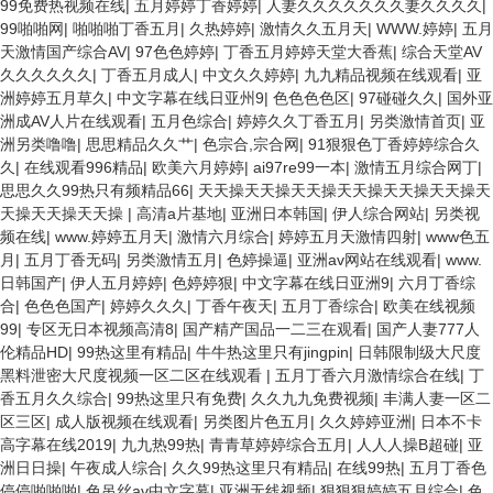
99免费热视频在线
|
五月婷婷丁香婷婷
|
人妻久久久久久久久妻久久久久
|
99啪啪网
|
啪啪啪丁香五月
|
久热婷婷
|
激情久久五月天
|
WWW.婷婷
|
五月
天激情国产综合AV
|
97色色婷婷
|
丁香五月婷婷天堂大香蕉
|
综合天堂AV
久久久久久久
|
丁香五月成人
|
中文久久婷婷
|
九九精品视频在线观看
|
亚
洲婷婷五月草久
|
中文字幕在线日亚州9
|
色色色色区
|
97碰碰久久
|
国外亚
洲成AV人片在线观看
|
五月色综合
|
婷婷久久丁香五月
|
另类激情首页
|
亚
洲另类噜噜
|
思思精品久久艹
|
色宗合,宗合网
|
91狠狠色丁香婷婷综合久
久
|
在线观看996精品
|
欧美六月婷婷
|
ai97re99一本
|
激情五月综合网丁
|
思思久久99热只有频精品66
|
天天操天天操天天操天天操天天操天天操天
天操天天操天天操
|
高清a片基地
|
亚洲日本韩国
|
伊人综合网站
|
另类视
频在线
|
www.婷婷五月天
|
激情六月综合
|
婷婷五月天激情四射
|
www色五
月
|
五月丁香无码
|
另类激情五月
|
色婷操逼
|
亚洲av网站在线观看
|
www.
日韩国产
|
伊人五月婷婷
|
色婷婷狠
|
中文字幕在线日亚洲9
|
六月丁香综
合
|
色色色国产
|
婷婷久久久
|
丁香午夜天
|
五月丁香综合
|
欧美在线视频
99
|
专区无日本视频高清8
|
国产精产国品一二三在观看
|
国产人妻777人
伦精品HD
|
99热这里有精品
|
牛牛热这里只有jingpin
|
日韩限制级大尺度
黑料泄密大尺度视频一区二区在线观看
|
五月丁香六月激情综合在线
|
丁
香五月久久综合
|
99热这里只有免费
|
久久九九免费视频
|
丰满人妻一区二
区三区
|
成人版视频在线观看
|
另类图片色五月
|
久久婷婷亚洲
|
日本不卡
高字幕在线2019
|
九九热99热
|
青青草婷婷综合五月
|
人人人操B超碰
|
亚
洲日日操
|
午夜成人综合
|
久久99热这里只有精品
|
在线99热
|
五月丁香色
停停啪啪啪
|
色吊丝av中文字幕
|
亚洲无线视频
|
狠狠狠婷婷五月综合
|
色