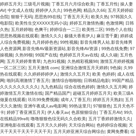
婷婷五月天
|
三级毛片视频
|
丁香五月六月综合欧美
|
丁香五月性
|
操人妻
AV
|
中文成人在线
|
婷婷伊人久久
|
99色色网
|
精品久久66
|
五月天婷婷綜
合院
|
狠狠干无码
|
思思热99在线
|
丁香五月天天
|
欧美久热
|
97韩国久久
电影院
|
欧美性生交XXXXX无码小说
|
婷婷五月激情热播
|
色激情网
|
日韩
久热
|
五月婷婷啪
|
色爽干
|
婷婷综合一二三
|
欧美性二区
|
99热个人在线
|
思思热视频在线观看
|
激情久久久
|
极骚大香蕉伊人
|
麻豆雪千夏
|
婷婷成
人综合免费视频
|
九月婷婷色色
|
99性视频
|
影音先锋男人站,影音先锋男
人色资源网,影音先锋AV最新资源站,影音先锋AV资源
|
99热在线免费
|
97
操视频
|
久热99狠
|
99国产在线
|
色婷婷五月天av在线
|
成人久碰
|
五月色
网
|
五月天婷婷青青草
|
九色91视频
|
久热精彩视频98
|
激情五月婷婷视频
一区二区三区
|
五月天激情.com
|
亚洲综合激情五月天婷婷
|
9色操
|
久99
热在线观看
|
久久婷婷婷婷伊人
|
激情久久五月天
|
欧美 色婷婷
|
成人在线
网
|
啪到高潮激情丁香五月
|
激情综合啪啪啪
|
日韩精品电影
|
99国产精品
久久久久久久久久久
|
九九色精品
|
综合在线色婷婷
|
激情久久五月网
|
婷
婷激情五月天激情在线
|
国产精品国产
|
超碰五月婷婷五月天
|
欧美三级A
做爰在线观看
|
玖玖99免费视频
|
成年人丁香五月
|
婷婷五月天熟妇
|
五月
天久久激情
|
亚洲午夜成人av电影网
|
99热这里只
|
97狠狠色
|
五月天色不
卡
|
婷婷丁香亚洲五月天
|
伊人春天av
|
色原狠狠综合
|
丁香五月AV
|
99久
在线精品99re8
|
噜噜狠狠色综无码久久合欧美
|
五月丁香婷婷激情久久
|
亚洲电影在线观看
|
五月天久久婷婷
|
天天综合网站
|
色婷婷综合视频
|
天
天干天天干天天干天天干天
|
五月天婷亚洲天综合网综合
|
黄网免费看
|
综