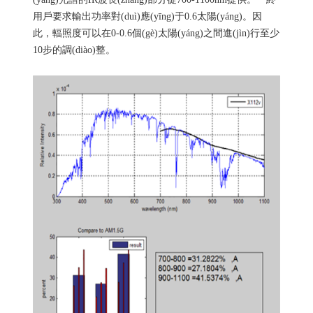
用戶要求輸出功率對(duì)應(yīng)于0.6太陽(yáng)。因
此，輻照度可以在0-0.6個(gè)太陽(yáng)之間進(jìn)行至少
10步的調(diào)整。