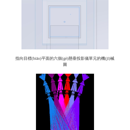
指向目標(biāo)平面的六個(gè)懸垂投影儀單元的機(jī)械
圖