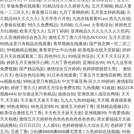
天
|
草做免费在线观看
|
91精品综合久久婷婷九色
|
五月天啪啪
|
精品人妻
伦一二三区久久
|
夜夜撸日日操
|
九月丁香网婷婷
|
五月美女婷婷风骚
|
久
久精品99久久久久久
|
五月亭亭六月色
|
九色在线观看91av
|
热九九在线
|
人妻操在线看
|
99久久免费精品
|
无码橾
|
久久ww
|
大香蕉综合
|
婷婷色五
月91啪啪
|
欧美天堂久久
|
五月丁婷婷
|
亚洲精品久久久久久久久久吃药
|
久久亚洲婷婷综合色五月
|
激情五月丁香六月综合AVXXXX
|
五月天涩涩
|
99热这里只有精品在线观看
|
青草视频在线播放
|
国产脫衣舞一区二区三
区
|
99视频精品视频
|
青青草护士中出内射-欧美电影在线天堂新版
|
婷婷
五月天在线观看第二页
|
四色99久久
|
99热亚州综合
|
天天干天天日天天
插
|
婷婷五月天激情开心网
|
六月丁香色婷婷
|
亚洲综合99
|
99九九这里有
免费视频
|
国产精品电影
|
激情综合五月婷婷
|
色婷婷呢狠禁久禁
|
、激情
六月天
|
色综合色综合网
|
91日本在线观看
|
丁香五月天激情四射网
|
思思
re视频在线
|
99热这里只有精品4
|
中文字幕亚洲-区久久99婷婷
|
激情影院
内射
|
婷婷丁香久久
|
婷婷五月综合免费在线
|
九热视频
|
91碰超
|
精品日本
视频444
|
好吊操这里只有精品
|
操操自拍
|
亚洲亚洲人成综合网络
|
天天
干,天天舔
|
天天肏天天肏天天肏
|
九九九九热99超碰
|
天天模,夜夜模夜夜
爽
|
99热老网站
|
98色花堂98t.R
|
激情五月婷婷丁香
|
亚韩精品视频1区
|
欧美综合激情五月丁香
|
天天色天天操天天射
|
亚洲视频99
|
午夜爱插插
|
天天色噜
|
激情五月天婷婷色色色色色色色色色色色
|
美女要搞搞天天搞
搞搞网站
|
日日日日日
|
人人操91
|
色婷婷狠狠久久综合五月
|
色婷婷丁香
五月
|
五夜丁香
|
少妇搡BBBB搡BBB搡毛茸茸
|
久热婷婷在线视频
|
99热