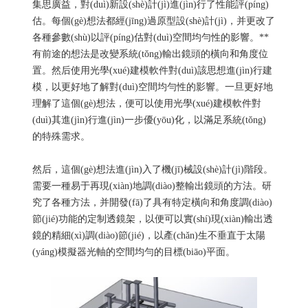
集思廣益，對(duì)新設(shè)計(jì)進(jìn)行了性能評(píng)
估。每個(gè)想法都經(jīng)過原型設(shè)計(jì)，并更改了
各種參數(shù)以評(píng)估對(duì)空間均勻性的影響。**
有前途的想法是改變系統(tǒng)輸出鏡頭的橫向和角度位
置。然后使用光學(xué)建模軟件對(duì)該思想進(jìn)行建
模，以更好地了解對(duì)空間均勻性的影響。一旦更好地
理解了這個(gè)想法，便可以使用光學(xué)建模軟件對
(duì)其進(jìn)行進(jìn)一步優(yōu)化，以滿足系統(tǒng)
的特殊需求。
然后，這個(gè)想法進(jìn)入了機(jī)械設(shè)計(jì)階段。
需要一種易于再現(xiàn)地調(diào)整輸出鏡頭的方法。研
究了各種方法，并開發(fā)了具有特定橫向和角度調(diào)
節(jié)功能的定制透鏡架，以便可以實(shí)現(xiàn)輸出透
鏡的精細(xì)調(diào)節(jié)，以產(chǎn)生不垂直于太陽
(yáng)模擬器光軸的空間均勻的目標(biāo)平面。