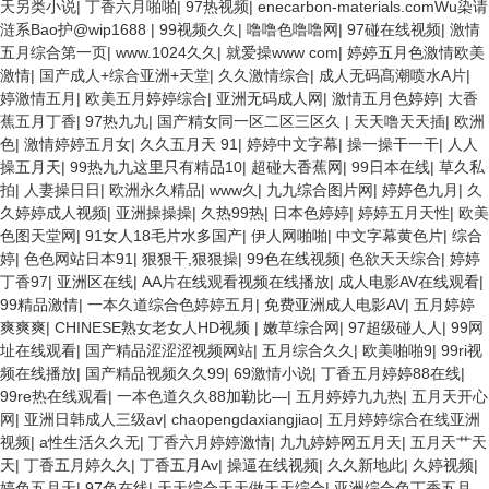
天另类小说
|
丁香六月啪啪
|
97热视频
|
enecarbon-materials.comWu染请
涟系Bao护@wip1688
|
99视频久久
|
噜噜色噜噜网
|
97碰在线视频
|
激情
五月综合第一页
|
www.1024久久
|
就爱操www com
|
婷婷五月色激情欧美
激情
|
国产成人+综合亚洲+天堂
|
久久激情综合
|
成人无码髙潮喷水A片
|
婷激情五月
|
欧美五月婷婷综合
|
亚洲无码成人网
|
激情五月色婷婷
|
大香
蕉五月丁香
|
97热九九
|
国产精女同一区二区三区久
|
天天噜天天插
|
欧洲
色
|
激情婷婷五月女
|
久久五月天 91
|
婷婷中文字幕
|
操一操干一干
|
人人
操五月天
|
99热九九这里只有精品10
|
超碰大香蕉网
|
99日本在线
|
草久私
拍
|
人妻操日日
|
欧洲永久精品
|
www久
|
九九综合图片网
|
婷婷色九月
|
久
久婷婷成人视频
|
亚洲操操操
|
久热99热
|
日本色婷婷
|
婷婷五月天性
|
欧美
色图天堂网
|
91女人18毛片水多国产
|
伊人网啪啪
|
中文字幕黄色片
|
综合
婷
|
色色网站日本91
|
狠狠干,狠狠操
|
99色在线视频
|
色欲天天综合
|
婷婷
丁香97
|
亚洲区在线
|
AA片在线观看视频在线播放
|
成人电影AV在线观看
|
99精品激情
|
一本久道综合色婷婷五月
|
免费亚洲成人电影AV
|
五月婷婷
爽爽爽
|
CHINESE熟女老女人HD视频
|
嫩草综合网
|
97超级碰人人
|
99网
址在线观看
|
国产精品涩涩涩视频网站
|
五月综合久久
|
欧美啪啪9
|
99ri视
频在线播放
|
国产精品视频久久99
|
69激情小说
|
丁香五月婷婷88在线
|
99re热在线观看
|
一本色道久久88加勒比—
|
五月婷婷九九热
|
五月天开心
网
|
亚洲日韩成人三级av
|
chaopengdaxiangjiao
|
五月婷婷综合在线亚洲
视频
|
a性生活久久无
|
丁香六月婷婷激情
|
九九婷婷网五月天
|
五月天艹天
天
|
丁香五月婷久久
|
丁香五月Av
|
操逼在线视频
|
久久新地此
|
久婷视频
|
婷色五月天
|
97色在线
|
天天综合天天做天天综合
|
亚洲综合色丁香五月