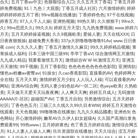
合久
|
五月丁香av中文
|
色狠狠综合入口
|
久久五月天丁香花
|
丁香五月婷
婷免费视频
|
91丨九色丨大屁股
|
丁香五月成人社区
|
六月激情婷婷
|
婷婷
婷婷婷婷婷五月丁香
|
99re视频在线播放
|
丁香婷婷色色
|
97干在线视频
|
婷香五月
|
97人人干人人操
|
亚洲热视频
|
99热久草
|
久久狠狠干
|
99re久
久
|
99re思思久久
|
99久久6
|
婷婷五月天堂
|
九九热免费视频
|
www.婷婷六
月天
|
五月天婷婷操逼视频
|
久久9视频欧美
|
爱操人妻
|
天天在线XXX
|
日
日夜夜狠狠操
|
超碰免费大香蕉
|
337p大胆噜噜噜噜噜91Av
|
www.日日夜
夜.com
|
久久久久人妻
|
丁香五月激情久久麻豆
|
99久久婷婷精品视频
|
青
青操成人福利
|
日本三级中国三级99
|
亭亭丁香aV
|
综合激情网五月激情
|
九九成人精品
|
我要看激情五月天
|
激情綜合W W W,激情五月天
|
亚洲五
月天激情
|
99干视频
|
五月丁香影院
|
色色色色色色色色色影院
|
亚洲情欲
|
懂色av粉嫩av蜜臀av
|
91操女
|
久cao香蕉影院
|
直接看的AV
|
色婷婷网大
全在线
|
五月天久草
|
激情婷婷五月少妇
|
人人玩人人橾
|
可以直接看的AV
网站
|
亚洲AV综合网
|
无码人妻少妇色欲AV一区二区
|
色yeye欧美
|
久热欧
美
|
天天做天天爱天天玩夜夜爽
|
人人爽天天爽
|
婷婷五月成人
|
无码激情
AAAAA片-区区
|
超碰国产AV
|
丁香五月自拍
|
另类激情综合
|
五月天婷婷
社区
|
丁香色色五月
|
三级三久久线久久99久目本WW
|
婷婷五月天激情在
线观看
|
天天色视频
|
99噜噜噜在线播放
|
九九久久精品國產
|
亚洲色9
|
色
色网站
|
开心激情婷婷
|
嫩草AV久久伊人妇女超级A
|
久久国产高潮白浆免
费观看99
|
99热www.
|
五月婷婷黄色
|
色丁香五月婷婷在线
|
激情综合网五
月
|
91人人妻人人操人人爽
|
玖玖资源部在线播放
|
天天久综合
|
涩五月婷
婷
|
人人综合久
|
狠狠色婷婷六月激情网
|
九月婷婷综合
|
69人人操人人爽
|