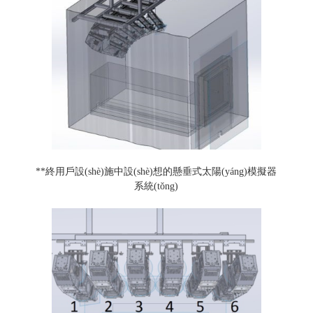
**終用戶設(shè)施中設(shè)想的懸垂式太陽(yáng)模擬器
系統(tǒng)