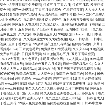
综合
|
这里只有精品免费视频
|
婷婷五月 丁香六月
|
婷婷五月花
|
欧美婷婷
综合网
|
国产一级视频a
|
丁香五月天色综合
|
色欲婷婷夜夜
|
人人操人人操
919999
|
狠狠婷婷色综合
|
天天综合精品
|
国产毛片精品一区二区色欲黄A
片
|
亚洲热久久
|
九九综合精品
|
伊人婷婷色
|
五月天夜夜爱夜夜操
|
激情综
合婷婷
|
婷婷五月天在线看
|
九九综合伊人
|
亚洲精品视频电影
|
97啪啪
|
五
月婷丁香花
|
五月婷婷乱
|
VfJxEwPH
|
色色操
|
无码碰碰
|
91色干
|
九九综
合网色全集
|
久久女婷
|
欧美性色五月天
|
99在线国
|
91ncom.色
|
日本色
啪
|
婷婷爱综合
|
久久视频这里99
|
久9免费视频
|
成人日韩欧美
|
日韩中出
视频
|
五月丁香六月色
|
99热精国产这里只有精品
|
色婷婷小说网
|
久草丁
香婷婷1024
|
正宗黄色毛片
|
免费播放99性爱视频
|
久久久aaa
|
99色视频
免费在线规看
|
日日操天天操
|
综合激情开心五月
|
五月丁香狠狠爱
|
182TV大香蕉
|
久久色五月
|
来吧亚洲综合网
|
97人人操人人拍
|
99re这里
有精品手机在线
|
激情综合色五月六月婷婷
|
日韩十国产极品久久
|
久久人
人做人人妻人人玩精品va
|
草操AV在线
|
五月天国产婷婷精品视频在线
|
97色97干
|
激情综合青草
|
人人综合久
|
激情宗合 激情宗合
|
99热久
|
99热
在线播放
|
超碰色综合
|
www,色婷婷
|
婷婷丁香五月91
|
五月天婷婷深深
爱
|
www.超碰在线
|
精品怡红九九九
|
在线中文字幕免费视频
|
五月激情网
站
|
www.99视频
|
妻久久人久久
|
久操大香蕉
|
五月丁香啪啪啪
|
婷婷五月
丁香综合人妻
|
国产人人操
|
91久久综合亚洲鲁鲁五月天
|
婷婷五月丁香久
久
|
强奸幻女毛片
|
亚洲无码11
|
九九这里只这里只有精品
|
日韩综合成人
|
丁香五月花
|
99成人免费热视频
|
色婷婷在线综合色播网
|
日韩AV中文字