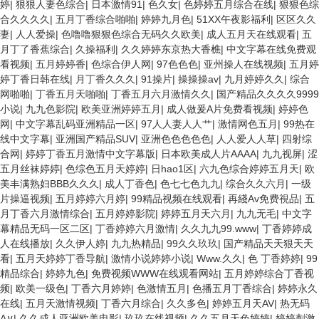
婷
|
狠狠人妻色综合
|
日本激情91
|
色久女
|
色婷婷五月综合在线
|
狠狠色综
合久久久久
|
五月丁香综合啪啪
|
婷婷九月色
|
51XX午夜影福利
|
区区久久
妻
|
人人爱操
|
色噜噜狠狠色综合无码久久欧美
|
成人五月天在线观看
|
五
月丁了香蕉综合
|
久操福利
|
久久婷婷东京热大香樵
|
中文字幕在线免费观
看视频
|
五月婷婷香
|
色综合伊人网
|
97色色色
|
亚州操人在线视频
|
五月婷
婷丁香日韩在线
|
月丁香久久久
|
91操片
|
操操操av
|
九月婷婷久久
|
综合
网啪啪
|
丁香五月天啪啪
|
丁香五月六月激情久久
|
国产精品久久久久9999
小说
|
九九色影院
|
欧美亚洲婷婷五月
|
成人做爰A片免费看视频
|
婷婷色
网
|
中文字幕乱码亚洲精品一区
|
97人人妻人人艹
|
激情网色五月
|
99热在
线中文字幕
|
亚洲国产精品SUV
|
亚洲色色色色色
|
人人爱人人草
|
四射综
合网
|
婷婷丁香五月激情中文字幕版
|
日本欧美成人片AAAA
|
九九视屏
|
涩
五月丝袜婷婷
|
色综色五月天婷婷
|
日hao1区
|
六九色综合婷婷五月天
|
欧
美丰满熟妇BBB久久久
|
成人丁香色
|
色七七色九九
|
综合久久六月
|
一级
片操逼视频
|
五月婷婷六月婷
|
99精品视频在线观看
|
再綫Av免费視品
|
五
月丁香六月激情综合
|
五月婷婷影院
|
婷婷五月天六月
|
九九无毛
|
中文字
幕精品无码一区二区
|
丁香婷婷六月激情
|
久久九九99.www
|
丁香婷婷成
人在线播放
|
久久伊人婷
|
九九热精品
|
99久久玖玖
|
国产精品天天狠天天
看
|
五月天婷婷丁香导航
|
激情小说婷婷小说
|
Www.久久
|
色 丁香婷婷
|
99
精品综合
|
婷婷九色
|
免费视频WWW在线观看网站
|
五月婷婷综合丁香视
频
|
欧美一级色
|
丁香六月婷婷
|
色激情五月
|
色播五月丁香综合
|
婷婷永久
在线
|
五月天激情视频
|
丁香六月综合
|
久久多色
|
婷婷五月天AV
|
热无码
A∨
|
久久成人亚洲欧美电影
|
玖玖在线视频
|
久久五月天色婷婷
|
婷婷刺激