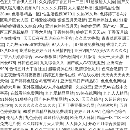
色五月丁香伊人五月
|
久久婷婷丁香五月一二三
|
91超级碰人人操
|
国产又
爽又猛又粗的视频A片
|
久久久久婷婷
|
九九精品热播
|
亚洲精品性色
|
26uuu色噜噜精品一区
|
性生活视频98791
|
久热99久热
|
色婷婷丁香A片
区毛片区女人区
|
日韩爱操视频
|
狠狠五月天激情
|
五月婷婷就去色
|
91蜜
桃婷婷狠狠久久综合9色
|
亚洲色婷婷五月天
|
色婷婷无吗
|
国产AV一区二
区三区最新精品
|
丁香六月情
|
丁香婷婷网
|
婷婷五月天天aV
|
丁香五月综
合在线播放
|
天天日夜夜草进麻麻的子宫
|
久久草大香蕉
|
青青草原亚洲天
堂
|
九九热re99re6在线精品
|
97人人干。
|
97操碰免费视频
|
香港九九六
区八区99
|
我淫我色婷婷五月天激情四射
|
亚洲V国产V欧美V久久久久久
|
丁香六月婷婷综合
|
www.狠狠操
|
综合激情网五月激情
|
天天干,天天舔
|
日
日爱678
|
日韩色色网
|
九九综舍久久
|
国产成人AV在线播放
|
亚洲综合
999
|
色情五月天丁香社区
|
超碰资源在线
|
激情综合九月
|
色综合激情
|
丁
香五夜激情四射夜夜夜
|
婷婷五月激情在线
|
AV在线收看
|
天天肏天天肏天
天肏
|
国产婷婷色综合AV蜜臀AV
|
亚洲乱码日产精品BD
|
色色色色网站
|
婷婷六月色
|
国外亚洲成AV人片在线观看
|
久热这里
|
亚洲无AV在线中文
字幕
|
在线看的免费网站
|
九九爱精品网站
|
99热在线网站
|
九九人人精品
|
91婷婷
|
91狠狠色
|
国产色色网址网站
|
α久久
|
天天久综合
|
久超超碰
|
99
热自拍
|
久久久久久久久18久久
|
五月丁香亚州综合网
|
色狠狠六月
|
五月
色婷婷激情
|
99爱在线精品视频免费观看
|
婷婷五月天AV
|
色综合色综合
网
|
伦乱人妻
|
九色婷婷
|
玖玖精品资源
|
欧美成人日韩
|
精品一区二区三区
免费毛片爱
|
久久婷婷五月天大香蕉
|
人人操女人
|
开心五月综合激情网
|
青青草日本亚洲
|
射久久丁香五月
|
99精品偷自拍
|
久久五月天网
|
丁香婷