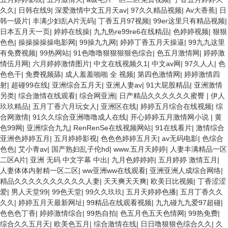
久久
|
日韩在线9
|
深爱激情中文五月天av
|
97久久精品视频
|
Av大香蕉
|
日
韩一级片
|
丰满少妇乱A片无码
|
丁香五月97视频
|
99er这里只有精品视频
|
日本五月天一页
|
婷婷在线操
|
九九热re99re6在线精品
|
色婷婷视频
|
狠狠
色色
|
操操操操操电影网
|
99操九九网
|
婷婷丁香五月天操逼
|
99九九这里
有免费视频
|
99热网站
|
91色噜噜狠狠狠狠色综合
|
色五月激情网
|
婷婷激
情伍月网
|
六月婷婷激情图片
|
中文在线视频久1
|
中文av网
|
97久人人
|
色
色色干
|
免费视频舔
|
成人羞羞啪啪 全 视频
|
第四色激情网
|
婷婷激情四
射
|
超碰99在线
|
亚洲综合五月天
|
亚洲人妻av
|
91大屁股精品
|
亚洲激情
另类
|
综合激情在线观看
|
综合网亚洲
|
日产精品久久久久久久蜜臀
|
伊人
玖玖精品
|
五月丁香六月玩女人
|
亚洲区在线
|
婷婷五月综合在线视频
|
综
合网激情
|
91久久综合亚洲噜噜成人在线
|
开心婷婷五月激情网小说
|
黄
色99网
|
亚洲综合九九
|
RenRenSe在线视频网站
|
91在线看片
|
激情综合
亚洲色婷婷五月
|
五月婷婷影视
|
色色色婷婷五月天
|
av无码电影
|
色综合
色色
|
艾小青av
|
国产熟妇乱子伦hd
|
www.五月天婷婷
|
人妻丰满精品一区
二区A片
|
亚洲 无码 中文字幕 中出
|
九月色婷婷婷
|
五月婷婷 激情五月
|
人妻体体内射精一区二区
|
ww亚洲ww在线观看
|
亚洲亚洲人成综合网络
|
精品久久久久久久久久久久人妻
|
天天爽天天爽
|
欧美日比视频
|
丁香涩涩
爱
|
男人天堂99
|
99色天堂
|
99久久玖玖
|
五月天婷婷色播
|
五月丁香久久
久久
|
婷婷五月天最新网址
|
99精品在线观看视频
|
九九碰九九爱97超碰
|
色色色丁香
|
婷婷激情综合
|
99热自拍
|
色五月色五天色情网
|
99热免费
|
综合久久五月天
|
欧美色五月
|
综合激情在线
|
日日噜狠狠色综合久久
|
久