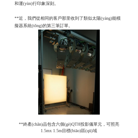
和運(yùn)行印象深刻。
**近，我們從相同的客戶那里收到了類似太陽(yáng)能模
擬器系統(tǒng)的第三筆訂單。
**終產(chǎn)品包含六個(gè)QTH投影儀單元，可照亮
1.5mx 1.5m目標(biāo)區(qū)域