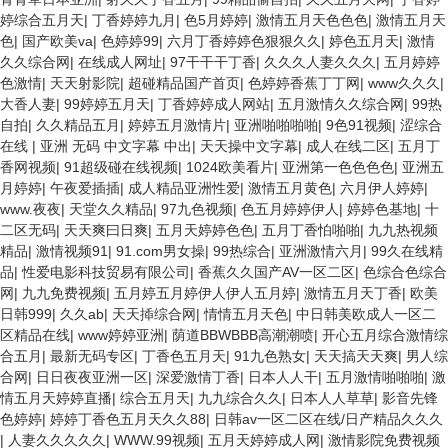
婷综合五月天
|
丁香婷婷九月
|
色5月婷婷
|
激情五月天色色色
|
激情五月天
色
|
国产欧美va
|
色婷婷99
|
六月丁香婷婷色狠狠久久
|
婷色五月天
|
激情
久久综合网
|
在线成人网址
|
97干干干丁香
|
久久久人妻久久久
|
五月婷婷
色激情
|
天天射影院
|
超碰精品国产首页
|
色婷婷香蕉丁丁网
|
www久久久
|
大香人妻
|
99婷婷五月天
|
丁香婷婷成人网站
|
五月激情久久综合网
|
99热
自拍
|
久久精品五月
|
婷婷五月激情片
|
亚洲啪啪啪啪
|
9色91视频
|
涩综合
在线
|
亚洲 无码 中文字幕 中出
|
天天操中文字幕
|
成人在线二区
|
五月丁
香网视频
|
91超级碰在线视频
|
1024欧美看片
|
亚洲第一色色色色
|
亚洲五
月婷婷
|
午夜爱插插
|
成人精品亚洲性爱
|
激情五月黄色
|
六月伊人婷婷
|
www.夜夜
|
天堂久久精品
|
97九色视频
|
色五月婷婷伊人
|
婷婷色基地
|
十
二区无码
|
天天爽曰日爽
|
五月天婷婷色色
|
五月丁香怕啪啪
|
九九热视频
精品
|
激情视频91
|
91.com男女操
|
99热综合
|
亚洲激情六月
|
99久在线精
品
|
性爱电影科技贸易有限公司
|
香蕉久久国产AV一区二区
|
色综合色综合
网
|
九九免费视频
|
五月婷五月婷伊人伊人五月婷
|
激情五月天丁香
|
欧美
日韩999
|
久久ab
|
天天揷综合网
|
情情五月天色
|
中日韩美欧成人一区二
区精品在线
|
www婷婷亚洲
|
荫道BBWBBB高潮潮喷
|
开心五月综合激情综
合五月
|
最新无码专区
|
丁香色五月天
|
91九色熟女
|
天天搞天天爽
|
男人综
合网
|
日日夜夜亚洲一区
|
深爱激情丁香
|
日本人人干
|
五月激情啪啪啪
|
激
情五月天婷婷直播
|
综合五月天
|
九九综合久久
|
日本人人草草
|
影音先锋
色婷婷
|
婷婷丁香色五月天久久88
|
日韩av一区二区在线/日产精品久久久
|
人妻久久久久久
|
WWW.99视频
|
五月天婷婷成人网
|
激情影院免费视频