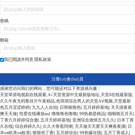
密碼
郵箱
我已閱讀并同意
隱私政策
注冊(cè)會(huì)員
感谢您访问我们的网站，您可能还对以下资源感兴趣：
天堂草原电视剧在线观看,А√天堂资源中文最新版地址,天堂8在线最新版,
久久午夜无码鲁丝片午夜精品,色琪琪综合男人的天堂AⅤ视频,天堂最新
色五月涩涩婷婷
|
九九人人自拍
|
日韩狠狠色
|
五月婷婷基地
|
天天摸夜夜
爽天天做
|
性爱在线播放av
|
噜噜噜色噜噜
|
99热都是精品
|
啪啪啪五月天
|
丁香六月婷婷综合缴
|
五月天婷婷基地
|
亚洲综合激情五月久久
|
日本丁香
久在线
|
综合婷婷久久
|
久久大香蕉同僚
|
天天做天天爱天天爽夜夜揉
|
日
本va欧美va欧美
|
狠狠色丁香
|
五月婷综合
|
99热爆在线
|
五月丁香成人
|