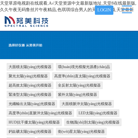
天堂草原电视剧在线观看,А√天堂资源中文最新版地址,天堂8在线最新版,
久久午夜无码鲁丝片午夜精品,色琪琪综合男人的天堂AⅤ视频,天堂最新
LOGIN
大面積太陽(yáng)光模擬器
環(huán)境光模擬光源產(chǎn)品
聚光太陽(yáng)光模擬器
高度準(zhǔn)直太陽(yáng)光模擬器
超高效太陽(yáng)光模擬器
全反射太陽(yáng)光模擬器
緊湊型太陽(yáng)光模擬器
紫外太陽(yáng)光模擬器
光纖輸出太陽(yáng)光膜擬器
大面積脈沖太陽(yáng)光模擬器
高度準(zhǔn)直脈沖太陽(yáng)光模擬器
LED太陽(yáng)光模擬器
HUD抗干擾太陽(yáng)光模擬器
生物識(shí)別太陽(yáng)光模擬器
鈣鈦礦太陽(yáng)光模擬器
衛(wèi)星太陽(yáng)光模擬器