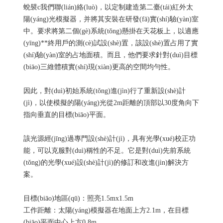
蛻襞c我們聯(lián)絡(luò)，以定制建造第二臺(tái)紅外太
陽(yáng)光模擬器，并將其安裝在研發(fā)實(shí)驗(yàn)室
中。要求將第二個(gè)系統(tǒng)懸掛在天花板上，以適應
(yīng)**終用戶的測(cè)試設(shè)置，該設(shè)置占用了實
(shí)驗(yàn)室的占地面積。而且，他們要求針對(duì)目標
(biāo)三維體積實(shí)現(xiàn)更高的空間均勻性。
因此，對(duì)初始系統(tǒng)進(jìn)行了重新設(shè)計
(jì)，以使模擬的陽(yáng)光從2m距離的頂部以30度角向下
指向垂直的目標(biāo)平面。
該光源經(jīng)過專門設(shè)計(jì)，具有光學(xué)校正功
能，可以克服對(duì)稱性的不足。它是對(duì)先前系統
(tǒng)的光學(xué)設(shè)計(jì)的修訂和改進(jìn)解決方
案。
目標(biāo)地區(qū)：照亮1.5mx1.5m
工作距離：太陽(yáng)模擬器在地面上方2.1m，在目標
(biāo)平面中心上方0.8m