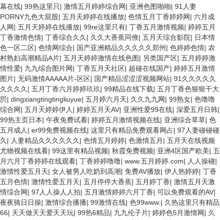
幕在线
|
99热这里只
|
激情五月婷婷综合网
|
亚洲色图啪啪
|
91人妻
PORNY九色大屁股
|
五月天婷婷在线播放
|
色情五月丁香婷婷网
|
六月成
人网
|
五月天婷婷在线播放
|
99re这里只有
|
丁香五月激情视频
|
婷婷五月
丁香激情色情
|
丁香综合久久
|
久久大香蕉同僚
|
五月天综合影院
|
日本情
色一区二区
|
色情网综合
|
国产亚洲精品久久久久久郑州
|
色婷婷色情
|
农
村熟妇高潮精品A片
|
五月天婷婷激情在线色图
|
另类国产区
|
五月婷婷激
情性爱
|
九九综合图片网
|
丁香五月天社区
|
超碰在线国产
|
婷婷五月激情
图片
|
无码激情AAAAA片-区区
|
国产精品涩涩涩视频网站
|
91久久久久久
久久久久
|
五月丁香六月婷婷玖玖
|
99精品在线下载
|
五月丁香色狠狠干大
屄
|
dingxiangtingtingliuyue
|
五月婷六月天
|
久久九九网
|
99熟女
|
色噜噜
综合网
|
五月天婷婷伊人
|
婷婷五月天AV
|
亚洲性爱99在线
|
深爱五月日韩
|
99热主页日本
|
午夜免费试看
|
婷婷五月激情视频在线
|
亚洲综合草草
|
色
五月成人
|
er99免费视频在线
|
这里只有精品免费观看网占
|
97人妻碰碰碰
久
|
人妻精品久久久久久久
|
色情五月婷婷
|
色激情五月
|
五月天在线视频
尤物视频在线看
|
99这里有精品视频
|
秋霞免费视频
|
亚洲4区国产欧美
|
五
月六月丁香婷婷在线观看
|
丁香婷婷噜噜
|
www.五月婷婷.com
|
人人操碰
|
激情性爱五月天
|
女人被男人吃奶到高潮
|
免费AV播放
|
伊人热婷婷
|
丁香
五月色情
|
激情性爱五月天
|
五月停停大香蕉
|
五月婷丁香
|
激情五月天激
情综合网
|
97人人操人人拍
|
五月激情婷婷六月丁香
|
可以免费观看的AV
|
夜夜骑日日操
|
激情综合播播
|
99激情在线
|
色99www.
|
久热这里只有精品
66
|
天天做天天爱天天玩
|
99热6精品
|
九九伦子片
|
婷婷色5月激情网
|
久