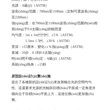
光譜：A級(jí)（ASTM）
波長(zhǎng)范圍：700nm至1100nm（定制可選波長(zhǎng)
至2200nm）
強(qiáng)度：在700nm至1100nm波長(zhǎng)范圍內(nèi)相
當(dāng)于0.6太陽(yáng)的輻照度
均勻度：1m x 1m、±5％（ASTM）
1.5mx 1.5、±30％（ASTM）
景深：±15厘米，變化≤±％強(qiáng)度（ASTM）
衰減：10步，0.1到0.6太陽(yáng)
時(shí)間不穩(wěn)定：A級(jí)（ASTM）
系統(tǒng)熱身：≤15秒
原型設(shè)計(jì)實(shí)施
提出了各種新的設(shè)計(jì)來改善輸出光的空間均勻
性。這還要求光源的光軸與目標(biāo)平面成一定角度并
橫向位于目標(biāo)平面上方，這使任務(wù)更加復(fù)
雜。