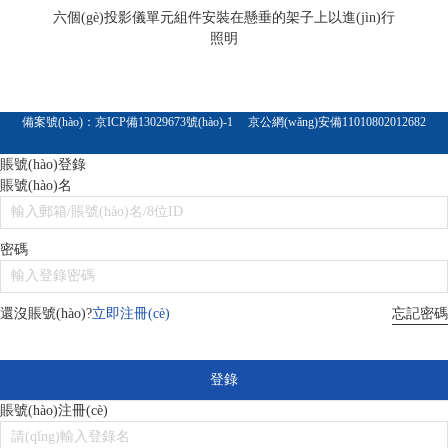
六個(gè)投影儀單元組件安裝在懸垂的架子上以進(jìn)行
照明
備案號(hào)：
京ICP備13029673號(hào)-1
京公網(wǎng)安備11010802012682
賬號(hào)登錄
賬號(hào)名
密碼
忘記密碼
還沒賬號(hào)?
立即注冊(cè)
登錄
賬號(hào)注冊(cè)