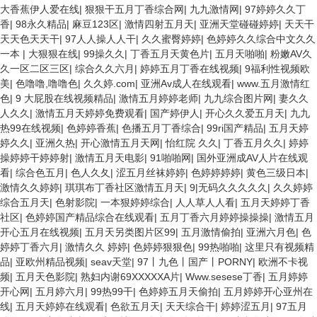
大香蕉伊人爱在线
|
狠狠干五月丁香综合网
|
九九激情网
|
97婷婷久久丁
香
|
98永久精品
|
麻豆123区
|
激情四射五月天
|
亚洲天堂碰碰婷婷
|
天天干
天天色天天干
|
97人人操人人干
|
久久蜜臀婷婷
|
色婷婷久久综合中文久久
一本
|
大狠狠在线
|
99操久久
|
丁香五月天黄色片
|
五月天啪啪
|
粉嫩AV久
久一区二区三区
|
综合久久六月
|
婷婷五月丁香在线视频
|
9福利性视频欧
美
|
色噜噜,噜噜色
|
久久婷.com
|
亚洲Av成人在线观看
|
www.五月激情红
色
|
9 大屁股在线视频精品
|
激情五月婷婷老师
|
九九综合图片网
|
妻久久
人久久
|
激情五月天婷婷免费观看
|
国产婷伊人
|
开心久久爱五月天
|
九九
热99在线视频
|
色婷婷香蕉
|
色播五月丁香综合
|
99ri国产精品
|
五月天婷
婷久久
|
亚洲久热
|
开心激情五月天网
|
怡红院 久久
|
丁香五月久久
|
婷婷
操婷婷干婷婷射
|
激情五月天电影
|
91啪啪网
|
国外亚洲成AV人片在线观
看
|
综合色五月
|
色人久夂
|
涩五月丝袜婷婷
|
色婷婷婷婷
|
黄色三级日本
|
激情久久婷婷
|
琪琪布丁香社区激情五月天
|
9|无码久久久久久
|
久久婷婷
综合五月天
|
色射影院
|
一本狠婷婷综合
|
人人草人人看
|
五月天婷婷丁香
社区
|
色婷婷国产精品综合在线观看
|
五月丁香六月婷婷操操操
|
激情五月
开心五月在线视频
|
五月天另类图片区99
|
五月激情偷拍
|
亚洲六月色
|
色
婷婷丁香六月
|
激情久久 婷婷
|
色婷婷狠狠色
|
99热啪啪
|
这里只有视频精
品
|
亚欧州精品视频
|
seav天堂
|
97丨九色丨国产丨PORNY
|
欧洲不卡视
频
|
五月天色影院
|
熟妇内谢69XXXXXA片
|
Www.sesese丁香
|
五月婷婷
开心网
|
五月婷六月
|
99热99干
|
色婷婷五月天偷拍
|
五月婷婷开心亚州在
线
|
五月天婷婷在线观看
|
色欲五月天
|
天天综合干
|
婷婷涩五月
|
97五月