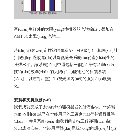
產(chǎn)生紅外的太陽(yáng)模擬器的光譜輸出，疊加在
AM1.5G太陽(yáng)光譜上
時(shí)間穩(wěn)定性被歸類為ASTM A級(jí)，其設(shè)計
(jì)經(jīng)過改進(jìn)以降低過去系統(tǒng)產(chǎn)生的
噪聲水平。該系統(tǒng)中還包括一個(gè)帶有科學(xué)
技術(shù)校準(zhǔn)的太陽(yáng)能電池的反饋系統
(tǒng)，以控制和監(jiān)視光源內(nèi)的強(qiáng)度變
化。
安裝和支持服務(wù)
我們成功完成了太陽(yáng)能模擬器的所有要求。**終驗
(yàn)收測(cè)試已在**終用戶的工廠進(jìn)行并獲得批準
(zhǔn)，并且系統(tǒng)由我們的支持工程師團(tuán)隊
(duì)成功安裝。**終用戶對(duì)系統(tǒng)的設(shè)計(jì)