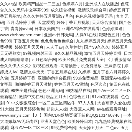
久久er热
|
欧美精产国品一二三区
|
色婷婷六月
|
亚洲成人在线播放
|
色综
合久久久无码中文字幕999
|
成久综合视频
|
激情玖玖综合网
|
婷婷五月丁
香五月基地
|
久久久婷婷五月亚洲97号色
|
色色色视频免费无码
|
九九无
码
|
五月花婷婷丁香
|
天堂爱爱
|
婷婷丁香五月视频
|
天天综合激情
|
国产色
丁香
|
青青操avbb
|
日本欧美国产
|
亚洲AV综合在线观看
|
色婷婷操逼
|
www.zbzhongsen.com
|
亚洲av日韩无码
|
人操91在线
|
狠狠色五月
|
色色
色999
|
丁香五月天色
|
色色色色色色综合
|
九九婷婷五月天
|
婷婷五月天免
费视频
|
婷婷五月天天爽
|
人人干av
|
久草婷妨
|
国产99久久久
|
婷婷五月
天无码熟女
|
99视频内射三四
|
9久久精品视频
|
激情五月天婷婷直播
|
日本
成人噜噜噜噜噜
|
五月色综合网
|
欧美经典片免费观看大全
|
《丁香激情综
合久久伊人久久》影视在线观看 -高清预告手机免费播放 -三妹影院
|
婷
婷成人AV
|
激情文学天天
|
丁香五月婷在线
|
久婷婷
|
五月丁香六月婷婷久
久肏
|
五月婷婷丁香
|
亚洲婷婷综合视频
|
99热免费精品
|
亚洲无AV在线中
文字幕
|
啪啪婷婷五月天激情
|
婷婷五月天AV激情
|
色区久久
|
第四色在线
观看
|
99热全是精品
|
色色亚洲无码
|
99热精品在线
|
国产AV一区二区三区
最新精品
|
激情中文在线
|
极品五月天
|
色综合五月
|
91vip在线观看
|
色色
射
|
91中文狠狠综合
|
一区二区三区四区牛
|
97人人射
|
大香蕉伊人爱在线
|
91大操
|
五月天婷婷色色
|
超碰人人操
|
大香蕉人人网
|
av在线观看网址
|
www.minyis.com【JT】国内CDN落地页保证转化QQ2101460746
|
一本
大道嫩草AV无码专区
|
亚洲天堂色色
|
欧美婷婷日本
|
九九热经典视频在线
观看
|
麻豆AV一区二区三区
|
99免费综合网
|
天天操五月天
|
二色av
|
五月