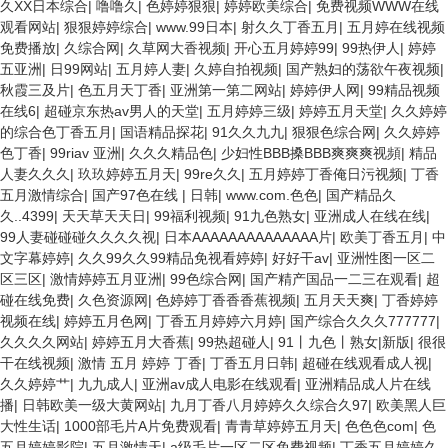
久XX日本综合
|
噜噜久
|
色婷婷狠狠
|
婷婷欧美综合
|
免费视频WWW在线
观看网站
|
狠狠婷婷综合
|
www.99日本
|
射久久丁香五月
|
五月婷在线视频
免费播放
|
久综合网
|
久草网大香视频
|
开心五月婷婷99
|
99热伊人
|
婷婷
五亚洲
|
日99网站
|
五月婷人妻
|
久婷自拍视频
|
国产熟妇的荡欲午夜视频
|
秋霞三及片
|
色五月天丁香
|
亚洲第一第二网站
|
婷婷伊人网
|
99精品视频
在线6
|
超碰京东热av男人的天堂
|
五月婷婷三级
|
婷婷五月天堂
|
久久婷婷
的综合色丁香五月
|
国语精品探花
|
91久久九九
|
狠狠色综合网
|
久久婷婷
色丁香
|
99riav 亚洲
|
久久久精品色
|
少妇性BBB搡BBB爽爽爽视頻
|
精品
人妻久久久
|
玖玖婷婷五月天
|
99re久久
|
五月婷婷丁香俺日污视频
|
丁香
五月激情综合
|
国产97色在线 | 日韩
|
www.com.色色
|
国产精品久
久..4399
|
天天草天天日
|
99福利视频
|
91九色熟女
|
亚洲成人在线在线
|
99人妻碰碰碰久久久久视
|
日本AAAAAAAAAAAAAA片
|
欧美丁香五月
|
中
文字幕婷婷
|
久久99久久99精品免视看婷婷
|
好好干av
|
亚洲性图一区二
区三区
|
激情婷婷五月亚洲
|
99色综合网
|
国产精产国品一二三在观看
|
超
碰在线免费
|
久色资源网
|
色婷婷丁香香香蕉视频
|
五月天天爽
|
丁香婷婷
视频在线
|
婷婷五月色网
|
丁香五月婷婷六月婷
|
国产综合久久久777777
|
久久久久网站
|
婷婷五月大香蕉
|
99热超碰人
|
91丨九色丨熟女|新版
|
很很
干在线视频
|
激情 五月 婷婷 丁香
|
丁香五月日韩
|
超碰在线观看成人视
|
久久婷婷艹
|
九九成人
|
亚洲av成人电影在线观看
|
亚洲精品成人片在线
播
|
日韩欧美一级大黄网站
|
九月丁香八月婷婷久久综合久97
|
欧美黑人巨
大性生话
|
1000部毛片A片免费观看
|
青青草婷婷五月天
|
色色色com
|
色
五月婷婷影院
|
五月激情天
|
a级毛片一区二区免费视频
|
丁香五月婷婷久