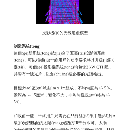
投影機(jī)的光線追蹤模型
制造系統(tǒng)
這個(gè)新系統(tǒng)結(jié)合了五臺(tái)投影儀系統
(tǒng)，可以根據(jù)**終用戶的功率要求將其升級(jí)到6
臺(tái)。每個(gè)投影儀系統(tǒng)均包含2 kW QTH燈，
并帶有**濾光片，以創(chuàng)建必要的光譜輸出。
目標(biāo)區(qū)域由1m x 1m組成，不均勻度為+/- 5％。
景深為+/- 15厘米，變化不大，非均勻性規(guī)格為+/-
5％。
和以前一樣，**終用戶只需要在**終結(jié)果中達(dá)到A
級(jí)光譜匹配的太陽(yáng)光譜的IR部分即可。太陽
(yáng)光譜的IR波長(zhǎng)部分從700-1100nm提供。**終