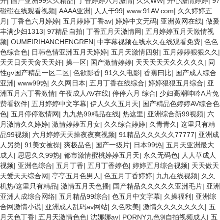
开
|
国产亚洲99久久精品
|
丁香婷婷六月激情
|
久久WW
|
开心激情婷婷
|
97
碰碰在线观看视频
|
AAAA亚洲
|
人人干99
|
www.91AV.com
|
久久婷婷五
月
|
丁香色六月婷婷
|
五月婷婷丁香av
|
婷婷中文无码
|
亚洲黄网在线
|
做爰
丰满少妇1313
|
97精品自拍
|
丁香五月天激情网
|
五月婷婷五月天激情视
频
|
OUMEIRIHANCHENGREN
|
中字幕视频在线永久在线观看免费
|
色色
色综合色
|
日韩色情亚洲五月天婷婷
|
五月天激情四射
|
五月婷婷狠狠久久
|
天天日天天肏天天奸
|
操一区
|
国产激情婷婷
|
天天天天天久久久久久
|
同
性gv国产精品一区二区
|
色欲影香
|
91久久电影
|
香蕉曰比
|
国产成人综合
亚洲
|
www99热
|
久久网日本
|
五月丁香在线综合
|
婷婷狠狠五月综合
|
亚
洲五月六丁香激情
|
午夜成人AV在线
|
停停六月 综合
|
少妇高潮呻吟A片免
费看软件
|
五月婷婷中文字幕
|
伊人久久五月天
|
国产精品色婷婷AV综合色
色
|
五月停停激情网
|
九九热99精品在线
|
热这里
|
亚洲综合新99视频
|
六
月激情久久婷婷
|
激情婷婷五月女
|
久久综合婷婷
|
久青青久
|
这里只有精
品99视频
|
六月婷婷天天操夜夜爽视频
|
91精品久久久久久77777
|
亚洲成
人另类
|
91美女被操
|
爽极品色
|
国产一级片
|
日本99热
|
五月天亚洲最大
成人
|
思思久久99热
|
都市激情蜜桃婷婷五月天
|
永久无码色
|
人人草成人
视频
|
亚洲色综合
|
五月丁香
|
五月丁香婷色
|
婷婷五月综合视频
|
天天做天
天爱天天综合网
|
亭亭五月色男人
|
色五月丁香婷婷
|
九九在线视频
|
久久
机热/这里只有精品
|
激情五月天色播
|
国产精品久久久久久亚洲毛片
|
亚洲
亚洲人成综合网络
|
五月精品99综合
|
色五月中文字幕
|
久操福利
|
亚洲综
合网激情小说
|
亚洲成人乱码av网站
|
久色欧美
|
激情久久久久久久久
|
五
月天色丁香
|
五月天激情色色
|
沈娜娜av
|
PORNY九色9l自拍视频成人
|
五