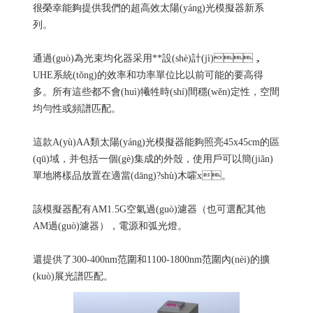
很榮幸能夠提供我們的超高效太陽(yáng)光模擬器新系
列。
通過(guò)為光束均化器采用**設(shè)計(jì)，
UHE系統(tǒng)的效率和功率單位比以前可能的要高得
多。所有這些都不會(huì)犧牲時(shí)間穩(wěn)定性，空間
均勻性或頻譜匹配。
這款A(yù)AA類太陽(yáng)光模擬器能夠照亮45x45cm的區
(qū)域，并包括一個(gè)集成的外殼，使用戶可以簡(jiǎn)
單地將樣品放置在適當(dāng)?shù)木嚯x。
該模擬器配有AM1.5G空氣過(guò)濾器（也可選配其他
AM過(guò)濾器），電源和弧光燈。
還提供了300-400nm范圍和1100-1800nm范圍內(nèi)的擴
(kuò)展光譜匹配。