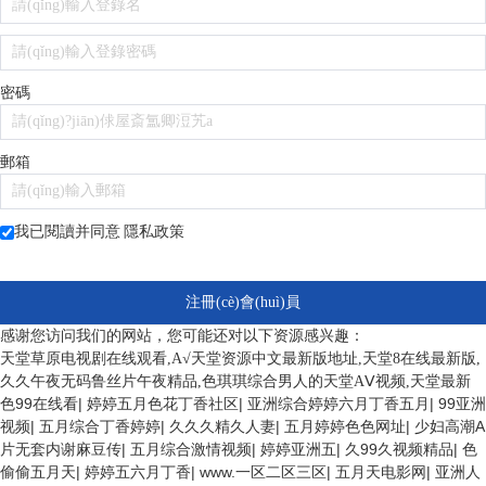
密碼
郵箱
我已閱讀并同意
隱私政策
注冊(cè)會(huì)員
感谢您访问我们的网站，您可能还对以下资源感兴趣：
天堂草原电视剧在线观看,А√天堂资源中文最新版地址,天堂8在线最新版,
久久午夜无码鲁丝片午夜精品,色琪琪综合男人的天堂AⅤ视频,天堂最新
色99在线看
|
婷婷五月色花丁香社区
|
亚洲综合婷婷六月丁香五月
|
99亚洲
视频
|
五月综合丁香婷婷
|
久久久精久人妻
|
五月婷婷色色网址
|
少妇高潮A
片无套内谢麻豆传
|
五月综合激情视频
|
婷婷亚洲五
|
久99久视频精品
|
色
偷偷五月天
|
婷婷五六月丁香
|
www.一区二区三区
|
五月天电影网
|
亚洲人