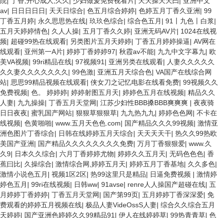
院
|
丁香,开心成人,久久
|
少妇做爰免费视看片
|
天天操天天曰
|
亚洲中文
av
|
日日日日日
|
天天日综合
|
色五月综合婷婷
|
色婷五月丁香久亚洲
|
99
丁香五月婷
|
永久思思热在线
|
玖玖色综合
|
综合色五月
|
91丨九色丨白浆
|
五月天婷婷情色
|
久人人操
|
五月丁香久久婷
|
亚洲无码AV片
|
1024在线视
频
|
超碰99热在线观看
|
另类图片五月天婷婷
|
丁香五月婷婷操逼
|
AV网在
线观看
|
亚州第一A片
|
婷婷丁香婷婷97
|
秋霞av不能
|
九九中文字幕九
|
欧
美VA视频
|
99ri精品在线
|
97视频91
|
亚洲另类在线观看
|
人妻久久久久久
久久妻久久久久久久久
|
99色激
|
亚洲五月天综合色
|
VA国产在线综合网
站
|
思思99精品视频在线观看
|
侠女刀之记忆电影在线看免费
|
99视频久久
免费视频
|
色。 婷婷婷
|
婷婷射图五月天
|
婷婷色五月在线视频
|
精品久久
人妻
|
九九操操
|
丁香五月天堂网
|
江苏少妇性BBB搡BBB爽爽爽
|
夜夜骑
日日夜夜
|
蜜乳国产网站
|
狠狠草狠狠草
|
九九热九九
|
婷婷色色网
|
不卡在
线视频
|
色黄啪啪
|
www.五月天色色.com
|
国产精品久久久99视频
|
激情亚
洲色图片丁香综合
|
日韩在线婷婷五月天综合
|
天天天天干
|
热久久99热欧
美国产亚洲
|
国产精品久久久久久久久久免费
|
万月丁香狠狠爱
|
www.久
久9
|
日本久久综合
|
六月丁香婷婷尤物
|
婷婷久久五月天
|
无码色色色
|
香
蕉曰比
|
久操综合
|
激情综合网,婷婷五月天
|
婷婷五月丁香基地
|
久久多色
|
激情小说色五月
|
视频1区2区
|
热99这里只是精品
|
日逼免费视频
|
激情婷
婷色五月
|
99ri在线视频
|
日韩ww
|
91avse
|
renre人人操国产超碰在线
|
五
月婷婷丁香婷婷
|
丁香五月天堂网
|
国产第99页
|
五月婷婷丁香深深爱
|
免
费观看的婷婷五月视频在线
|
极品人妻VideOssS人妻
|
综合久久综合五月
天婷婷
|
国产亚洲色婷婷久久99精品91
|
伊人在线婷婷草
|
99热青青草
|
色