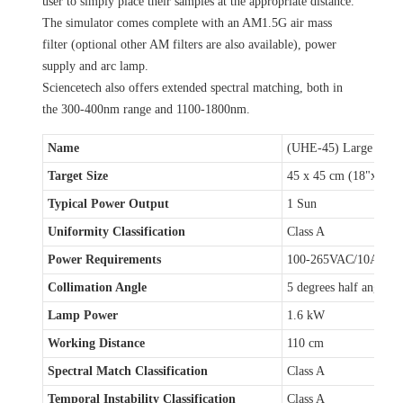
user to simply place their samples at the appropriate distance.
The simulator comes complete with an AM1.5G air mass
filter (optional other AM filters are also available), power
supply and arc lamp.
Sciencetech also offers extended spectral matching, both in
the 300-400nm range and 1100-1800nm.
Name
(UHE-45) Large Area 
Target Size
45 x 45 cm (18"x18")
Typical Power Output
1 Sun
Uniformity Classification
Class A
Power Requirements
100-265VAC/10A
Collimation Angle
5 degrees half angle
Lamp Power
1.6 kW
Working Distance
110 cm
Spectral Match Classification
Class A
Temporal Instability Classification
Class A