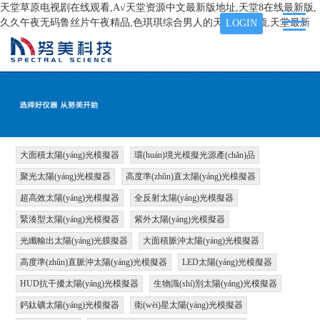
天堂草原电视剧在线观看,А√天堂资源中文最新版地址,天堂8在线最新版,
久久午夜无码鲁丝片午夜精品,色琪琪综合男人的天堂AⅤ视频,天堂最新
LOGIN
大面積太陽(yáng)光模擬器
環(huán)境光模擬光源產(chǎn)品
聚光太陽(yáng)光模擬器
高度準(zhǔn)直太陽(yáng)光模擬器
超高效太陽(yáng)光模擬器
全反射太陽(yáng)光模擬器
緊湊型太陽(yáng)光模擬器
紫外太陽(yáng)光模擬器
光纖輸出太陽(yáng)光膜擬器
大面積脈沖太陽(yáng)光模擬器
高度準(zhǔn)直脈沖太陽(yáng)光模擬器
LED太陽(yáng)光模擬器
HUD抗干擾太陽(yáng)光模擬器
生物識(shí)別太陽(yáng)光模擬器
鈣鈦礦太陽(yáng)光模擬器
衛(wèi)星太陽(yáng)光模擬器