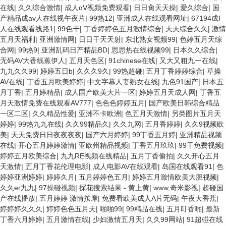
在线
|
久久综合激情
|
成人αV视频免费观看
|
日日肏天天操
|
爱久综合
|
国
产精品成av人在线视午夜片
|
99热12
|
亚洲成人在线观看网址
|
67194成I
人在线观看线路1
|
99色干
|
丁香婷婷色五月激情综合
|
天天综合久久
|
激情
五月天福利
|
亚洲激情网
|
日日干天天射
|
东北熟女视频99
|
色婷五月天综
合网
|
99热9
|
亚洲乱码日产精品BD
|
思思热在线视频99
|
日本久久综合
|
无码AV大香线蕉伊人
|
五月天色区
|
91chinese在线
|
又大又粗九一在线
|
九九久久99
|
婷婷五日b
|
久久久9久
|
99热超碰
|
五月丁香婷婷综合
|
草操
AV在线
|
丁香五月欧美婷婷
|
中文字幕人妻熟女在线
|
九色91国产
|
日本五
月丁香
|
五月婷精品
|
成人国产欧美大片一区
|
婷婷五月天成人网
|
丁香五
月天激情免费在线观看AV777
|
色色色婷婷五月
|
国产欧美日韩综合精品
一区二区
|
久久精品性爱
|
亚洲不卡欧洲
|
色五月天激情
|
另类图片五月天
婷婷
|
99热九九在线
|
久久99精品久
|
久久九网
|
五月香婷婷
|
久久9视频欧
美
|
天天免费日日夜夜夜夜
|
国产六月婷婷
|
99丁香五月婷
|
亚洲精品视频
在线
|
开心五月婷婷激情
|
亚欧州精品视频
|
丁香五月玖玖
|
99干免费视频
|
婷婷五月欧美综合
|
九九RE视频在线精品
|
五月丁香偷拍
|
久久开心五月
天激情
|
五月丁香花伦理电影
|
成人电影AV在线观看
|
岛国在线观看91
|
色
婷婷亚洲婷婷
|
婷婷久月
|
五月婷婷色五月
|
婷婷五月激情欧美大胆视频
|
久久er九九
|
97操碰视频
|
探花搜索结果 - 黄上黄
|
www,奇米影视
|
超碰国
产在线播放
|
五月婷婷 激情按摩
|
免费看欧美成人A片无码
|
午夜大香蕉
|
婷婷婷久久久
|
婷婷色色五月天
|
啪啪99
|
99精品在线
|
五月叮香啪
|
最新
丁香六月婷婷
|
五月激情在线
|
少妇激情五月天
|
久久99网站
|
91超碰在线