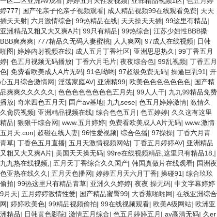
一区二区亚洲AV观看
|
婷婷五月天性爱视频
|
亚韩精品视频1区
|
色五月婷
婷777
|
国产伦亲子伦亲子视频观看
|
成人精品视频99在线观看免费
|
天天
插天天射
|
六月激情综合
|
99热精品在线
|
天天操天天插
|
99这里有精品
|
亚洲精品又粗又大又爽A片
|
99只有精品
|
99热综合
|
江苏少妇性BBB搡
BBB爽爽爽
|
777精品久无码人妻蜜桃
|
人人爽网
|
97成人在线视频
|
日韩
啪图
|
婷婷内射视频在线
|
成人五月丁香社区
|
亚洲思思热久
|
99丁香五月
婷
|
色五月视频无码播放
|
丁香六月毛片
|
夜夜综合色
|
99乱视频
|
丁香五月
色
|
免费看欧美成人A片无码
|
91色呦哟
|
97超级免费无码
|
操逼巨乳91
|
开
心五月综合激情网
|
淫荡家庭AV
|
亚洲精99
|
欧美色色色色色色色
|
国产精
品爽爽久久久久久
|
色色色色色色色色五月先
|
99人人干
|
九九99精品免费
播放
|
奇米四色五月天
|
国产av基地
|
九九sese
|
色五月婷婷激情
|
激情久
久肏屄视频
|
亚洲精品视频在线
|
综合色色五月
|
色五婷婷
|
久久这有这里
精品
|
狠狠干综合网
|
www.五月婷婷
|
免费看欧美成人A片无码
|
www.激情
五月天.con
|
超碰在线人妻
|
96性爱视频
|
综合色播
|
97操操
|
丁香六月青
青草
|
丁香色五月直播
|
五月天激情视频网站
|
丁香五月婷婷AV
|
亚洲精品
又粗又大又爽A片
|
美国天天操无码
|
99re在线视频精品,这里只有精品18,
|
九九热在线视频,
|
五月天丁香综合久久国产
|
韩国真做片在线观看
|
国洲夜
色亚热在线久久
|
五月天色播网
|
婷婷五月天六月丁香
|
操碰91
|
综合玖玖
偷拍
|
99热这里只有精品青草
|
亚洲久久婷婷
|
夜夜 操无码
|
中文字幕婷婷
9月天
|
五月婷婷激情性爱
|
国产精品蜜臀99
|
大香蕉啪啪网
|
在线亚洲综合
网
|
婷婷欧美色
|
99精品视频偷拍
|
99在线视频观看
|
欧美A级网站
|
欧洲亚
洲精品
|
日韩黄色影院
|
激情五月综合
|
色五月婷婷五月
|
av高清无码
|
久er