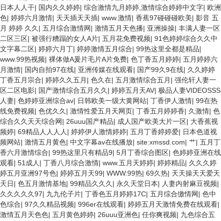
日本人人干
|
国内久久婷婷
|
综合激情九月婷婷,激情综合婷婷中文字
|
欧洲
色
|
婷婷六月激情
|
天天插天天插
|
www.激情
|
香蕉97碰碰碰欧美
|
影音 五
月 婷婷 久久
|
五月综合激情网
|
激情五月天色播
|
亚洲操操
|
丰满人妻一区
二区三区
|
被强行糟蹋的女人A片
|
五月花免费视频
|
91色婷婷综合久久中
文字幕二区
|
婷婷六月丁
|
婷婷激情五月综合
|
99热这里全都是精品
|
www.99热视频
|
裸体做A爰片毛片A片免费
|
色丁香五月婷婷
|
五月婷婷六
月激情
|
国内自拍97在线
|
亚洲传媒在线观看
|
国产99久9在线
|
久久婷婷
丁香五月宗合
|
婷婷久久五月
|
色久在
|
五月激情综合五月
|
强伦轩人妻一
区二区电影
|
国产激情综合五月久久
|
婷婷五月天AV
|
极品人妻VIDEOSSS
人妻
|
色婷婷亚洲综合av
|
日韩欧美一级大黄网站
|
丁香伊人激情
|
99在热
线免费视频
|
色优久久
|
激情性爱五月天网页
|
丁香五月婷婷香
|
久激情
|
色
综合久久天天综合网
|
26uuu国产精品
|
成人国产欧美大片一区
|
大香蕉视
频婷
|
69精品人人人人
|
婷婷伊人激情婷婷
|
五月丁香婷婷爱
|
日本色道视
频网站
|
激情五月黄色
|
中文字幕av在线播放
|
site:xmssd.com
|
艹
|
五月丁
香六月激情综合
|
99热这里只有精品9
|
5月丁香综合图区
|
色婷婷亚洲在线
观看
|
51成人
|
丁香八月综合激情
|
www.五月天婷婷
|
婷婷精品
|
久久久婷
婷五月亚洲97号色
|
婷婷五月天99
|
WWW.99热
|
69久热
|
天天操天天爱天
天日
|
色五月激情基地
|
99精品久久久
|
永久天堂日本
|
人妻内射麻豆视频
|
久久久久久97
|
九九伦子片
|
丁香色五月婷婷17C
|
五月综合缴情网
|
色中
色综合
|
97久久精品视频
|
996er在线观看
|
婷婷五月天激情免费在线观看
|
激情五月天色色
|
五月黄色婷婷
|
26uuu亚洲色
|
任你爽视频
|
九色综合五