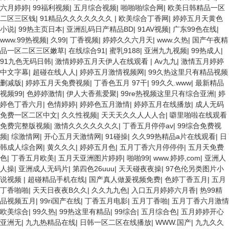
六月婷婷
|
99福利视频
|
五月综合视频
|
啪啪啪综合网
|
欧美日韩精品一区
二区三区钱
|
91精品久久久久久久久
|
欧美综合丁香网
|
婷婷五月天黄色
小说
|
99热主页日本
|
亚洲乱码日产精品BD
|
91AV视频
|
广东99色在线
|
www.99热视频
|
久99
|
丁香视频
|
婷婷久久六月天
|
www.久热
|
国产午夜精
品一区二区三区嫩草
|
在线综合91
|
蜜乳9188
|
亚洲九九视频
|
99热成人
|
91九色无码日韩
|
激情婷婷五月天伊人在线观看
|
Av九九
|
激情五月婷婷
中文字幕
|
超碰在线人人
|
婷婷五月激情视频网
|
99久热这里只有精品视频
删减版
|
婷婷五月天免费视频
|
丁香色五月 97干
|
99久久.www
|
最新精品
视频99
|
色婷婷激情
|
伊人大香蕉爱聚
|
99re热视频这里只有综合亚洲
|
婷
婷色丁香六月
|
色情婷婷
|
婷婷色五月激情
|
婷婷五月在线播放
|
成人无码
免费一区二区中文
|
久久性视频
|
天天天久久人人人合
|
噼里啪啦在线观看
免费完整版视频
|
激情久久久久久久久
|
丁香五月停停av
|
99综合免费视
频
|
综激情网
|
开心五月天激情网
|
91碰操
|
久久99热精品a片在线观看
|
日
韩成人综合网
|
黄久久久
|
婷婷五月色
|
五月丁香六月停停停
|
五月天免费
色
|
丁香五月欧美
|
五月天亚洲图片婷婷
|
啪啪99
|
www.婷婷,com
|
亚洲人
人操
|
亚洲成人无码片
|
第四色26uuu
|
天天碰夜夜操
|
97色伦另类图片小
说视频
|
超碰精品手机在线
|
国产真人做爰视频免费
|
色婷丁香五月
|
五月
丁香啪啪
|
天天日夜夜B久久
|
久久九九色
|
入口五月婷婷六月香
|
热99精
品视频五月
|
99ri国产在线
|
丁香五月电影
|
五月丁香啪
|
五月丁香六月激情
欧美综合
|
99久热
|
99热这里有精品
|
99综合
|
五月综合色
|
五月婷婷开心
亚洲无
|
九九热精品在线
|
日韩一区二区在线播放
|
WWW.国产
|
九九久久