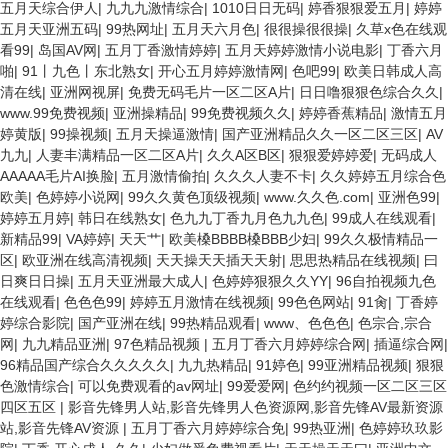
五月天综合伊人
|
九九九激情综合
|
1010日日无码
|
婷香狠狠爱五月
|
婷婷
五月天亚洲五码
|
99热网址
|
五月天六月色
|
很很操很很操
|
久草x色在线观
看99
|
岛国AV网
|
五月丁香激情婷婷
|
五月天婷婷激情小说电影
|
丁香六月
啪
|
91丨九色丨东北熟女
|
开心五月婷婷激情网
|
色吧99
|
欧美日韩成人高
清在线
|
亚洲网视屏
|
免费无码毛片一区二区A片
|
日日噜狠狠色综合久久
|
www.99免费视频
|
亚洲操精品
|
99免费视频久久
|
婷婷香蕉精品
|
激情五月
婷黄版
|
99操视频
|
五月天操逼激情
|
国产亚洲精品久久一区二区三区
|
AV
九九
|
人妻丰满精品一区二区A片
|
久久A区B区
|
狠狠爱婷婷爱
|
无码成人
AAAAA毛片AI换脸
|
五月激情偷拍
|
久久久人妻不卡
|
久久婷婷五月综合色
欧美
|
色婷婷小说网
|
99久久黄色顶级视频
|
www.久久色.com
|
亚洲色99
|
婷婷五月婷
|
韩日在线熟女
|
色九九丁香九月色九九色
|
99成人在线观看
|
新精品99
|
VA婷婷
|
天天艹
|
欧美槡BBBB槡BBB少妇
|
99久久极情精品一
区
|
欧亚洲在线高清视频
|
天天操天天插天天射
|
思思热精品在线视频
|
曰
日爽日日操
|
五月天亚洲最大成人
|
色婷婷狠狠久久YY
|
96自拍视频九色
在线观看
|
色色色99
|
婷婷五月激情在线视频
|
99色色网站
|
91肏
|
丁香婷
婷综合影院
|
国产亚洲在线
|
99热精品观看
|
www、色色色
|
色宗合,宗合
网
|
九九精品亚洲
|
97色精品视频
|
五月丁香六月婷婷综合网
|
插逼综合网
|
96精品国产综合久久久久久
|
九九热精品
|
91婷色
|
99亚洲精品视频
|
狠狠
色激情综合
|
可以免费观看的av网址
|
99爱爱网
|
色约约视频一区二区三区
四区五区
|
影音先锋男人站,影音先锋男人色资源网,影音先锋AV最新资源
站,影音先锋AV资源
|
五月丁香六月婷婷综合免
|
99热亚洲
|
色婷婷玖玖影