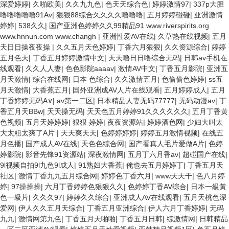
深爱婷婷
|
久啪欧美
|
久久九九色
|
色天天综合色
|
婷婷激情97
|
337p大胆
噜噜噜噜噜91Av
|
狠狠88综合久久久久噜噜噜
|
五月婷婷碰碰
|
亚洲激情
婷婷
|
538久久
|
国产亚洲色婷婷久久99精品91 www.riverspirits.org
www.hnnun.com www.changh
|
亚洲性爱AV在线
|
久草热在线视频
|
五月
天日日操夜夜操
|
久久五月天色婷婷
|
丁香六月狠狠
|
久久资源综合
|
婷婷
五月色天
|
丁香五月婷婷激情中文
|
天天噜日日噜综合无码
|
日韩av手机在
线观看
|
久久人人妻
|
色色影院aaaav
|
激情AV中文
|
丁香五月影院
|
亚洲五
月天激情
|
综合在线网
|
日本 色综合
|
久久激情五月
|
色偷偷色婷婷
|
ss五
月天激情
|
大香蕉五月
|
国外亚洲成AV人片在线观看
|
五月婷婷成人
|
五月
丁香婷婷无码A∨
|
av第一二区
|
日本精品人妻无码77777
|
无码动漫av
|
丁
香五月天BBw
|
天天操无码
|
天天色五月婷婷91久久久久久久
|
五月丁香黄
色视频
|
五月天婷婷婷
|
狠狠 婷婷
|
夜夜资源站
|
婷婷酒色网
|
少妇大叫太
大太粗太爽了A片
|
天天爽天天
|
色婷婷婷婷
|
婷婷五月激情视频
|
在线五
月色播
|
国产成人AV在线
|
天色色综合网
|
国产看真人毛片爱做A片
|
色婷
婷影院
|
影音先锋91资源站
|
深夜激情网
|
五月丁六月香av
|
超碰国产在线
|
9l视频自拍9l九色9l成人
|
91熟妇大香蕉
|
俺也去五月婷婷丁
|
丁香五月天
社区
|
激情丁香九九五月综合网
|
婷婷色丁香六月
|
www天天干
|
色八月婷
婷
|
97操操操
|
六月丁香婷婷色狠狠久久
|
色婷婷丁香AV综合
|
日本一級黃
色一級片
|
久久久97
|
婷婷久久综合
|
亚洲成人AV在线观看
|
五月天桃色深
爱网
|
伊人久久五月天综合
|
丁香五月亚洲综合
|
伊人六月丁香婷婷
|
无码
九九
|
激情网第九色
|
丁香五月天啪啪
|
丁香五月日韩
|
综激情网
|
日韩精品