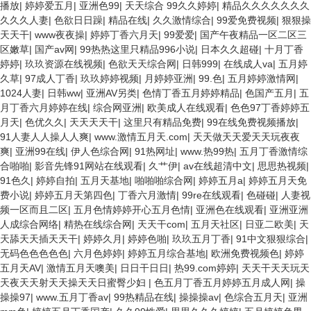
播放
|
婷婷爱五月
|
亚洲色99
|
天天综合 99久久婷婷
|
精品久久久久久久久
久久久人妻
|
色欲日日躁
|
精品在线
|
久久激情综合
|
99爱免费视频
|
狠狠操
天天干
|
www夜夜操
|
婷婷丁香六月天
|
99爱爱
|
国产午夜精品一区二区三
区嫩草
|
国产av网
|
99热热这里只精品996小说
|
日本久久超碰
|
十月丁香
婷婷
|
玖玖资源在线视频
|
色欲天天综合网
|
日韩999
|
在线成人va
|
五月婷
久草
|
97成人丁香
|
玖玖婷婷视频
|
月婷婷亚洲
|
99.色
|
五月婷婷激情网
|
1024人妻
|
日韩ww
|
亚洲AV另类
|
色情丁香五月婷婷精品
|
色国产五月
|
五
月丁香六月婷婷在线
|
综合网亚洲
|
欧美成人在线观看
|
色色97丁香婷婷五
月天
|
色优久久
|
天天天天干
|
这里只有精品免费
|
99在线免费视频播放
|
91人妻人人操人人爽
|
www.激情五月天.com
|
天天做天天爱天天玩夜夜
爽
|
亚洲99在线
|
伊人色综合网
|
91热网址
|
www.热99热
|
五月丁香激情综
合啪啪
|
影音先锋91网站在线观看
|
久艹伊
|
av在线超清中文
|
思思热视频
|
91色久
|
婷婷自拍
|
五月天基地
|
啪啪啪综合网
|
婷婷五月a
|
婷婷五月天免
费小说
|
婷婷五月天第四色
|
丁香六月激情
|
99re在线观看
|
色碰碰
|
人妻视
频一区而且二区
|
五月色情婷婷开心五月色情
|
亚洲色在线观看
|
亚洲亚洲
人成综合网络
|
精热在线综合网
|
天天干com
|
五月天社区
|
日亚二欧美
|
天
天舔天天插天天干
|
婷婷久月
|
婷婷色啪
|
玖玖五月丁香
|
91中文狠狠综合
|
无码色色色色色
|
六月色婷婷
|
婷婷五月综合基地
|
欧洲免费视频色
|
婷婷
五月天AV
|
激情五月天噢美
|
日日干日日
|
热99.com婷婷
|
天天干天天玩天
天夜天天射天天操天天日蜜臀少妇
|
色五月丁香五月婷婷五月成人网
|
操
操操97
|
www.五月丁香av
|
99热精品在线
|
操操操av
|
色综合五月天
|
亚洲