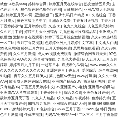
就色94欧美setu
|
婷婷综合网
|
婷婷五月天在线综合
|
熟女激情五月天
|
去
色色五月天
|
狠色狠色狠色狠色狠色网
|
日韩狠狠色
|
亚洲AV成人无码精
品
|
婷婷五月天AV网
|
亚洲狠狠干
|
亚洲乱码日产精品BD
|
久热综合
|
丁香
六月成人
|
黄色三级毛片中字
|
亚洲永久免费
|
丁香五月天视频
|
丁香六月
丁香婷婷激情
|
五月婷婷伦理
|
久热 91
|
色九九九综合
|
人色五月天婷婷
|
久久五月丁香
|
婷婷五月天亚洲综合
|
九九热这里只有精品31
|
亚洲成人在
线播放
|
激情综合在线观看
|
婷婷丁香五月综合激情视频
|
久久er99热精品
一区二区
|
五月丁香花视频
|
色婷婷亚洲六月婷婷中文字幕
|
中文成人在线
|
99色色网站
|
婷婷五月六月
|
五月天婷婷免费
|
思思热在线观看
|
久久99免
费视屏
|
久久五月激情
|
成人αV视频免费观看
|
激情综合网五月天天
|
97色
色色色色
|
AAA久久
|
综合激情在线
|
九九色大香蕉
|
伊人五月天
|
五月五月
婷婷
|
婷婷五月六月丁香
|
一起草日本
|
直接看的AV网站
|
www.com久久久
久久久久久久久久久久久久
|
亚洲婷婷月丁香五月
|
爱射综合
|
综合在线网
|
91啪啪
|
青草久久五月婷伊人
|
第九色区av天堂
|
www好屌操
|
久久久一级
AAA
|
欧美成人网婷婷综合在线
|
亚洲国产精品SUV
|
操逼福利视频
|
这里
只有精品96
|
丁香五月天婷婷中文
|
av亚洲国产小电影
|
亚洲看av的网站
|
亚洲成AV人片在线观看
|
丁香婷婷十月
|
综合久久8
|
亚洲色五月婷婷
|
色
欲婷婷五月天丁香
|
九九人人精品
|
9久久精品
|
午夜婷婷
|
色婷婷先锋
|
五
月天丁香看婷婷
|
99视频九九热
|
亚洲综合在线伊人婷
|
嫩BBB槡BBBB搡
BBBB
|
激情婷婷六月
|
91色欲综合
|
www.五月丁香
|
99re99热
|
韩日另类
|
色五月激情网
|
任你爽视频
|
无码AV免费精品一区二区三区
|
五月丁香激情