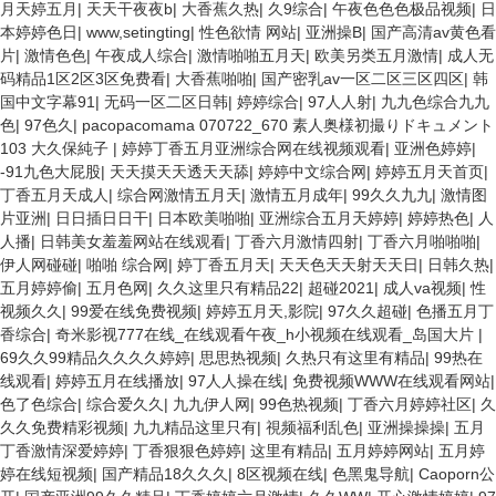
月天婷五月
|
天天干夜夜b
|
大香蕉久热
|
久9综合
|
午夜色色色极品视频
|
日
本婷婷色日
|
www,setingting
|
性色欲情 网站
|
亚洲操B
|
国产高清av黄色看
片
|
激情色色
|
午夜成人综合
|
激情啪啪五月天
|
欧美另类五月激情
|
成人无
码精品1区2区3区免费看
|
大香蕉啪啪
|
国产密乳av一区二区三区四区
|
韩
国中文字幕91
|
无码一区二区日韩
|
婷婷综合
|
97人人射
|
九九色综合九九
色
|
97色久
|
pacopacomama 070722_670 素人奥様初撮りドキュメント
103 大久保純子
|
婷婷丁香五月亚洲综合网在线视频观看
|
亚洲色婷婷
|
-91九色大屁股
|
天天摸天天透天天舔
|
婷婷中文综合网
|
婷婷五月天首页
|
丁香五月天成人
|
综合网激情五月天
|
激情五月成年
|
99久久九九
|
激情图
片亚洲
|
日日插日日干
|
日本欧美啪啪
|
亚洲综合五月天婷婷
|
婷婷热色
|
人
人播
|
日韩美女羞羞网站在线观看
|
丁香六月激情四射
|
丁香六月啪啪啪
|
伊人网碰碰
|
啪啪 综合网
|
婷丁香五月天
|
天天色天天射天天日
|
日韩久热
|
五月婷婷偷
|
五月色网
|
久久这里只有精品22
|
超碰2021
|
成人va视频
|
性
视频久久
|
99爱在线免费视频
|
婷婷五月天,影院
|
97久久超碰
|
色播五月丁
香综合
|
奇米影视777在线_在线观看午夜_h小视频在线观看_岛国大片
|
69久久99精品久久久久婷婷
|
思思热视频
|
久热只有这里有精品
|
99热在
线观看
|
婷婷五月在线播放
|
97人人操在线
|
免费视频WWW在线观看网站
|
色了色综合
|
综合爱久久
|
九九伊人网
|
99色热视频
|
丁香六月婷婷社区
|
久
久久免费精彩视频
|
九九精品这里只有
|
視频福利乱色
|
亚洲操操操
|
五月
丁香激情深爱婷婷
|
丁香狠狠色婷婷
|
这里有精品
|
五月婷婷网站
|
五月婷
婷在线短视频
|
国产精品18久久久
|
8区视频在线
|
色黑鬼导航
|
Caoporn公