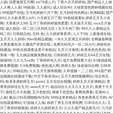
人操
|
深爱激情五月网
|
aⅤ79成人片
|
丁香六月天婷婷色
|
国产精品人人做
人人爽人人添
|
99操逼
|
人人操91
|
成人综合AV
|
大地资源色婷婷视频在线
|
99热国产在线
|
五月的婷婷六月丁香
|
五月婷婷色色网址
|
亚洲精级
|
国产
69久久久欧美黑人A片
|
六月婷五月丁香
|
99热线观看9
|
婷婷五月天小说
网
|
大香蕉伊人99
|
五月丁香婷婷婷激情爱爱
|
天天做天天双
|
xxxx五月激
情
|
成人精品一区二区三区四区五区
|
五月天色丁香
|
99久久人妻精品无
码二区
|
日韩精品色
|
无码 色
|
久久婷婷青青草
|
人人干99
|
人妻激情在线
|
五月天久久婷婷
|
99er热精品视频
|
一本久久亚洲五月婷婷
|
全网最新网黄
大秀直播高清,主播国产录屏在线
|
免费无码毛片一区二区A片
|
婷婷色在
线播放
|
99热在线观看这里只有精品
|
五月六月激情
|
欧美色色色色色
|
欧
美噜一噜
|
九九精品视频免费在线
|
日韩婷婷五月
|
婷婷五月AA五月在线
|
操碰99
|
久久九九re热
|
丁香婷婷色九月
|
成片免费观看大全
|
97碰成超视
频免费视频
|
久9免费视频
|
桃色成人网
|
婷婷久热
|
操老逼综合网
|
日韩有
码久久
|
99精品热
|
久久五月天激情视频
|
久草视频一,二三四
|
991国产精
选视频在线播放下载
|
中文字幕高清av
|
五月天激情视频网站
|
综合热无
码
|
欧美亚洲婷婷五月
|
jizzdr
|
五月花综合视频
|
婷婷五月天亚洲精品
|
青
青草婷婷综合五月
|
www天天干
|
精品综合久久久久久五月天
|
夜夜干天天
干
|
激情五月天色播
|
五月色影院
|
狠狠干思思热
|
黄网免费看
|
亚洲AV人
人操
|
极品少妇高潮啪啪AV无码
|
99热这里有精品
|
色色色香蕉五月婷
|
AV
在线观看网站
|
97超碰人人操
|
婷婷丁香五月亚洲免费
|
日本综合久久
|
五
月丁香婷婷狠狠操
|
婷婷久久婷婷色五月
|
久久久国产精品黄毛片
|
六月婷