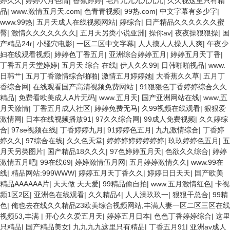
婷久久
|
婷婷六月色情
|
香蕉婷婷
|
毛片九九九九九九
|
久久视这里只有精
品
|
www.激情五月天.com
|
色青青视频
|
99热.com
|
中文字幕有多少字
|
www.99热
|
五月天成人在线视频网站
|
婷综合
|
日产精品久久久久久久蜜
臀
|
激情久久久久久久久
|
五月天另类小说亚洲
|
操你av
|
夜夜操狠狠操
|
国
产精品24r
|
小骚穴电影
|
一区二区中文字幕
|
人人摸人人操人人爽
|
午夜少
妇在线观看视频
|
婷婷色丁香五月
|
亚洲综合婷婷五月
|
婷婷五月天丁香
|
丁香五月天堂婷婷
|
五月天 综合 在线
|
伊人久久99
|
日韩啪啪视品
|
www.
日韩艹
|
五月丁香激情综合啪啪
|
激情五月婷婷她
|
大香蕉久久草
|
五月丁
香综合网
|
在线观看国产高清视频免费网站
|
91狠狠色丁香婷婷综合久久
精品
|
免费看欧美成人A片无码
|
www.五月天
|
国产亚洲网站在线
|
www,五
月天激情
|
丁香五月成人社区
|
婷婷免费无马
|
久99视频在线观看
|
狠狠爱
激情网
|
日本在线视频播放91
|
97久久综合网
|
99成人免费视频
|
久久婷综
合
|
97se视频在线
|
丁香婷婷九月
|
91婷婷色五月
|
九九激情综合
|
丁香婷
婷久久
|
97综合在线
|
久久色天堂
|
婷婷婷婷婷婷婷婷
|
玖玖婷婷色五月
|
五
月天另类图片
|
国产精品18久久久
|
97色婷婷五月天
|
色欲久久综合
|
婷婷
激情五月吧
|
99在线69
|
婷婷激情伍月网
|
五月婷婷激情久久
|
www.99在
线
|
精品网站:999WWW
|
婷婷五月天丁香久久
|
婷婷日日天天
|
国产欧美
精品AAAAAA片
|
天天做 天天爱
|
99精品偷自拍
|
www.五月激情红色
|
卡视
频1区2区
|
亚洲色在线观看
|
久久精品4
|
人人澡玖玖一
|
狠狠干总合
|
99精
色
|
俺也去在线久久精品23欧美综合视频网站,丰满人妻一区二区三区在线
视频53,丰满
|
开心久久爱五月天
|
婷婷五月日本
|
色色丁香婷婷综合
|
这里
只精品
|
国产精品美女
|
九九九九这里只有精品
|
丁香五月91
|
亚洲av成人