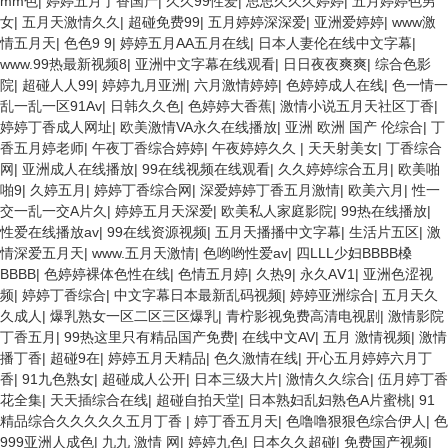
mm色
|
婷婷五月丁香国产
|
久久99性爱
|
思思久久久婷婷
|
五月婷婷色男
女
|
五月天激情久久
|
超碰免费99
|
五月婷婷深深爱
|
亚洲爱婷婷
|
www激
情五月天
|
色色9 9
|
婷婷五月AA五月在线
|
日本人妻伦在线中文字幕
|
www.99热最新视频8
|
亚洲中文字幕在线观看
|
日日夜夜爽爽
|
综合色影
院
|
超碰人人99
|
婷婷九月亚洲
|
六月激情婷婷
|
色婷婷成人在线
|
色一情一
乱一乱一区91Av
|
日韩久久色
|
色婷婷大香蕉
|
激情小说五月天社区丁香
|
婷婷丁香成人网址
|
欧美激情VA永久在线播放
|
亚洲 欧洲 国产 伦综合
|
丁
香五月婷老师
|
午夜丁香综合婷婷
|
午夜婷婷久久
|
天天射美女
|
丁香综合
网
|
亚洲成人在线播放
|
99在线视频在线观看
|
久久婷婷综合五月
|
欧美啪
啪9
|
久婷五月
|
婷婷丁香综合网
|
深爱婷婷丁香五月激情
|
欧美六月
|
性一
交一乱一交A片久
|
婷婷五月天深爱
|
欧美私人家庭影院
|
99热在线播放
|
性爱在线播放av
|
99在线资源视频
|
五月天播播中文字幕
|
生活片五区
|
激
情深爱五月天
|
www.五月天激情
|
色哟哟性爱av
|
四LLL少妇BBBB槡
BBBB
|
色婷婷裸体色性在线
|
色情五月婷
|
久热9
|
永久AⅤ1
|
亚洲色涩视
频
|
婷婷丁香综合
|
中文字幕日本最新乱码视频
|
婷婷亚洲综合
|
五月天久
久成人
|
爆乳熟女一区二区三区爆乳
|
青柠影视免费高清电视剧
|
激情影院
丁香五月
|
99热这里只有精品国产免费
|
在线中文AV
|
五月 激情视频
|
激情
播丁香
|
超碰9在
|
婷婷五月天精品
|
色久激情在线
|
开心五月婷婷六月丁
香
|
91九色熟女
|
超碰成人公开
|
日本三级大片
|
激情久久综合
|
伍月婷丁香
花全集
|
天天插综合在线
|
超碰自拍天堂
|
日本熟妇乱妇熟色A片蜜桃
|
91
精品综合久久久久久五月丁香
|
婷丁香五月天
|
色噜噜狠狠色综合伊人
|
色
999亚洲人成色
|
九九 激情 网
|
婷婷九色
|
日本久久超碰
|
免费国产视频
|